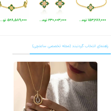
153,286,000 تومان
230,003,000 تومان
528,589,000 تومان
راهنمای انتخاب گردنبند (مجله تخصصی ساعتچی)