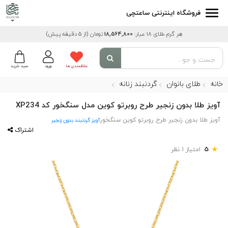
فروشگاه اینترنتی ساعتچی
هر گرم طلای 18 عیار:
18,564,800
تومان
(از 5 دقیقه پیش)
علاقمندی ها
ورود
سبد خرید
خانه
طلای بانوان
گردنبند زنانه
آویز طلا بدون زنجیر طرح روبرتو کوین مدل سنگخور کد XP234
آویز طلا بدون زنجیر طرح روبرتو کوین سنگخور
آویز گردنبند بدون زنجیر
اشتراک
★
5
امتیاز 1 نظر