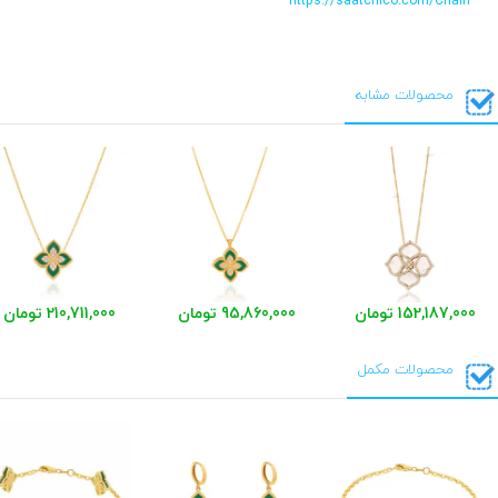
https://saatchico.com/Chain
محصولات مشابه
152,187,000 تومان
95,860,000 تومان
210,711,000 تومان
محصولات مکمل