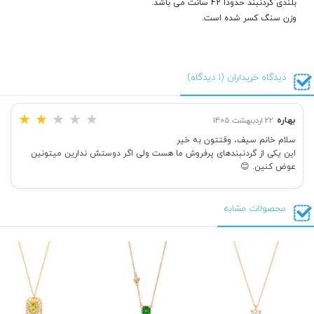
بلندی گردنبند حدودا 42 سانت می باشد.
وزن سنگ کسر شده است.
دیدگاه خریداران (1 دیدگاه)
★
★
★
★
★
بهاره
22 اردیبهشت 1405
سلام خانم سیف، وقتتون به خیر
این یکی از گردنبندهای پرفروش ما هست ولی اگر دوستش ندارین میتونین
عوض کنین. 😊
محصولات مشابه