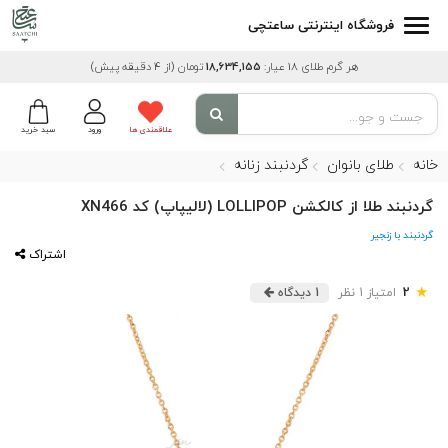
فروشگاه اینترنتی ساعتچی
هر گرم طلای 18 عیار:
18,634,155
تومان
(از 4 دقیقه پیش)
علاقمندی ها
ورود
سبد خرید
خانه
طلای بانوان
گردنبند زنانه
گردنبند طلا از کالکشن LOLLIPOP (لالیپاپ) کد XN466
گردنبند با زنجیر
اشتراک
★
2
امتیاز 1 نظر
1 دیدگاه