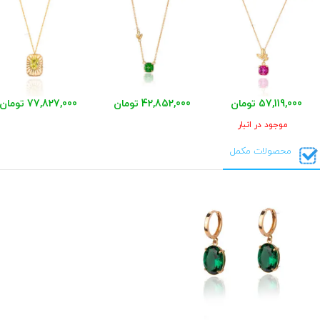
57,119,000 تومان
42,852,000 تومان
77,827,000 تومان
موجود در انبار
محصولات مکمل