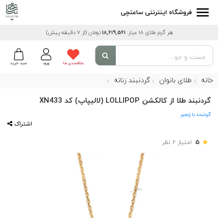
فروشگاه اینترنتی ساعتچی
هر گرم طلای 18 عیار:
18,619,561
تومان
(از 7 دقیقه پیش)
علاقمندی ها
ورود
سبد خرید
خانه
طلای بانوان
گردنبند زنانه
گردنبند طلا از کالکشن LOLLIPOP (لالیپاپ) کد XN433
گردنبند با زنجیر
اشتراک
★
5
امتیاز 2 نظر