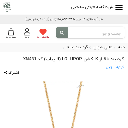
فروشگاه اینترنتی ساعتچی
هر گرم طلای 18 عیار:
18,894,385
تومان
(از 2 دقیقه پیش)
علاقمندی ها
ورود
سبد خرید
خانه
طلای بانوان
گردنبند زنانه
گردنبند طلا از کالکشن LOLLIPOP (لالیپاپ) کد XN431
گردنبند با زنجیر
اشتراک