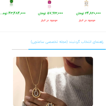
24,820,000 تومان
57,962,000 تومان
43,484,000 تومان
موجود در انبار
موجود در انبار
راهنمای انتخاب گردنبند (مجله تخصصی ساعتچی)