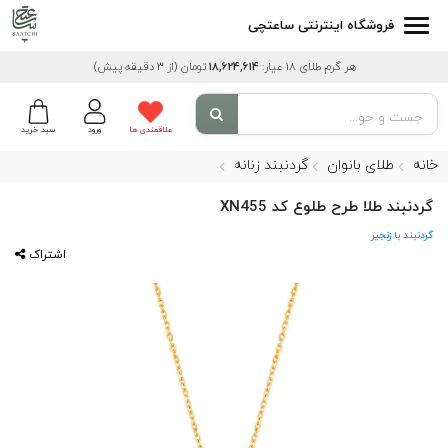
فروشگاه اینترنتی ساعتچی
هر گرم طلای 18 عیار:
18,624,614
تومان
(از 3 دقیقه پیش)
علاقمندی ها
ورود
سبد خرید
خانه
طلای بانوان
گردنبند زنانه
گردنبند طلا طرح طلوع کد XN455
گردنبند با زنجیر
اشتراک