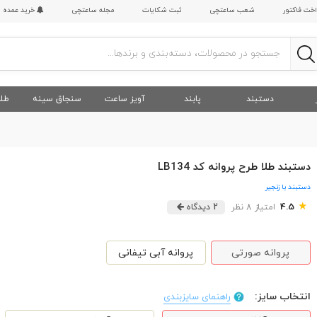
اخت فاکتور
شعب ساعتچی
ثبت شکایات
مجله ساعتچی
خرید عمده
دستبند
پابند
آویز ساعت
سنجاق سینه
طلا
دستبند طلا طرح پروانه کد LB134
دستبند با زنجیر
★
4.5
امتیاز 8 نظر
2 دیدگاه
پروانه صورتی
پروانه آبی تیفانی
انتخاب سایز:
راهنمای سایزبندی