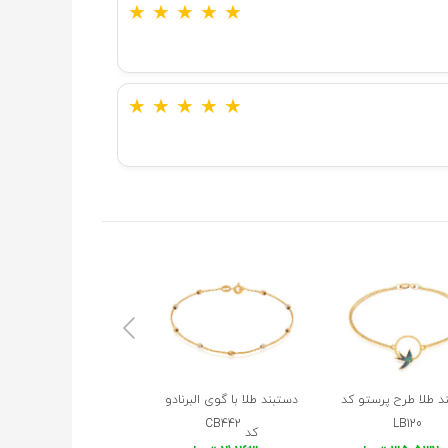
★
★
★
★
★
★
★
★
★
★
د طلا طرح پرستو کد
دستبند طلا با گوی البرنادو
دستبند طلا طرح قلب
LB120
CB442
میناکاری کد CB395
کد