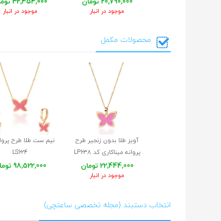
20,790,000 تومان
32,454,000 تومان
موجود در انبار
موجود در انبار
محصولات مکمل
آویز طلا بدون زنجیر طرح
نیم ست طلا طرح پروان
پروانه میناکاری کد LP638
LS624
22,444,000 تومان
98,522,000 تومان
موجود در انبار
انتخاب دستبند (مجله تخصصی ساعتچی)