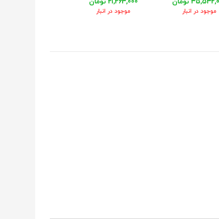
35,532 تومان
21,263,000 تومان
22,208,000 تومان
موجود در انبار
موجود در انبار