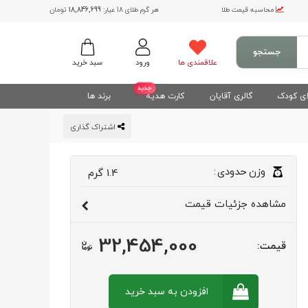
محاسبه قیمت طلا
هر گرم طلای 18 عیار:
18,846,699
تومان
جستجو
علاقمندی ها
ورود
سبد خرید
جدید
ی کودک
گالری آقایان
کارت هدیه
برند ها
اشتراک گذاری
وزن
حدودی
:
1.4
گرم
مشاهده
جزئیات قیمت
32,454,000
قیمت:
افزودن به سبد
خرید