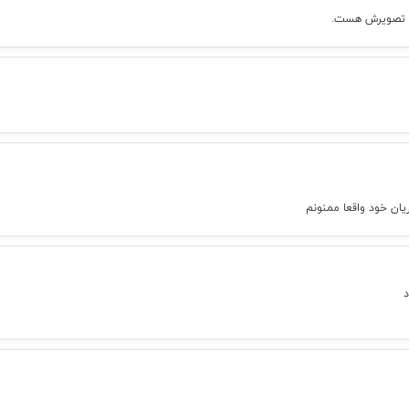
 از تصویرش هست.
ان خود واقعا ممنونم
د