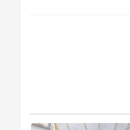
★
★
★
★
★