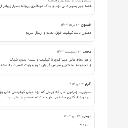
بسیار زیباتر از تصویرش هست.
همه چیز بسیار عالی بود. و پلاک میناکاری پروانه بسیار زیباتر
افسون
22 مرداد 1404
ممنون بابت کیفیت فوق العاده و ارسال سریع
محمد
22 اردیبهشت 1404
از هر لحاظ عالی مینا کاری با کیفیت و بسته بندی شیک
از مجموعه ساعتچی سپاس فراوان دارم و بابت اهمیت به مشتری
اکرم
13 دی 1403
بسیارزیبا ودرعین حال که وزنش کم بود خیلی کیفیتش عالی بو
من دوبار از گالری ساعتچی خرید داشتم همه چیز عالی بود
مهدی
24 مهر 1403
عالی بود