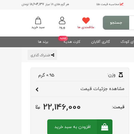
محاسبه قیمت طلا
هر گرم طلای 18 عیار:
18,604,137
تومان
جستجو
علاقمندی ها
ورود
سبد خرید
جدید
ی کودک
گالری آقایان
کارت هدیه
برند ها
اشتراک گذاری
وزن:
0.95
گرم
مشاهده
جزئیات قیمت
22,146,000
قیمت:
افزودن به سبد
خرید