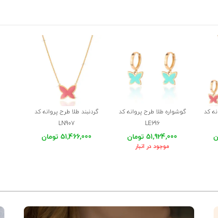
 ، کاش پروانه گوشواره و دستبند هم اندازه سایز پروانه آویز بود
ه کد
گوشواره طلا طرح پروانه کد
گردنبند طلا طرح پروانه کد
LN907
LE696
51,924,000 تومان
51,466,000 تومان
موجود در انبار