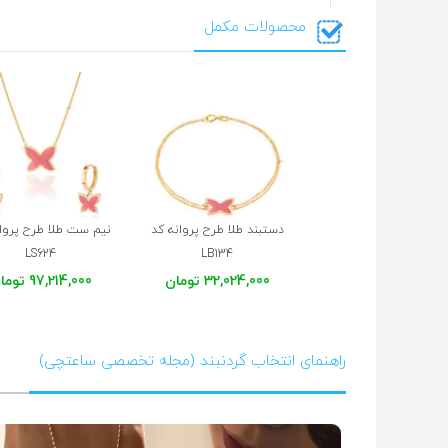
محصولات مکمل
منور
16 تیر 1403
خیلی زیبا بود ولی من قبلش گوشواره و دستبند رو هم گرفته بودم
دستبند طلا طرح پروانه کد
نیم ست طلا طرح پروان
LS624
LB134
32,024,000 تومان
97,214,000 تومان
راهنمای انتخاب گردنبند (مجله تخصصی ساعتچی)