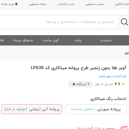
اخت فاکتور
شعب ساعتچی
ثبت شکایات
مجله ساعتچی
خرید عمده
دستبند
پابند
آویز ساعت
سنجاق سینه
طلا
یر
آویز طلا بدون زنجیر طرح پروانه میناکاری کد LP638
آویز گردنبند بدون زنجیر
★
4.9
امتیاز 11 نظر
7 دیدگاه
انتخاب رنگ میناکاری:
پروانه صورتی
پروانه آبی تیفانی
(سفارش ساخت)
(موجود در انبار)
موجود در انبار
آماده ارسال