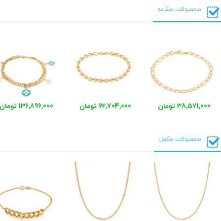
محصولات مشابه
38,571,000 تومان
62,704,000 تومان
136,896,000 تومان
محصولات مکمل