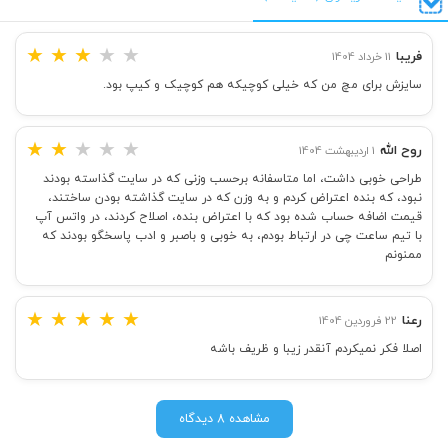
★
★
★
★
★
فریبا
11 خرداد 1404
سایزش برای مچ من که خیلی کوچیکه هم کوچیک و کیپ بود.
★
★
★
★
★
روح الله
1 اردیبهشت 1404
طراحی خوبی داشت، اما متاسفانه برحسب وزنی که در سایت گذاسته بودند
نبود، که بنده اعتراض کردم و به وزن که در سایت گذاشته بودن ساختند،
قیمت اضافه حساب شده بود که با اعتراض بنده، اصلاح کردند، در واتس آپ
با تیم ساعت چی در ارتباط بودم، به خوبی و باصبر و ادب پاسخگو بودند که
ممنونم
★
★
★
★
★
رعنا
22 فروردین 1404
اصلا فکر نمیکردم آنقدر زیبا و ظریف باشه
مشاهده 8 دیدگاه