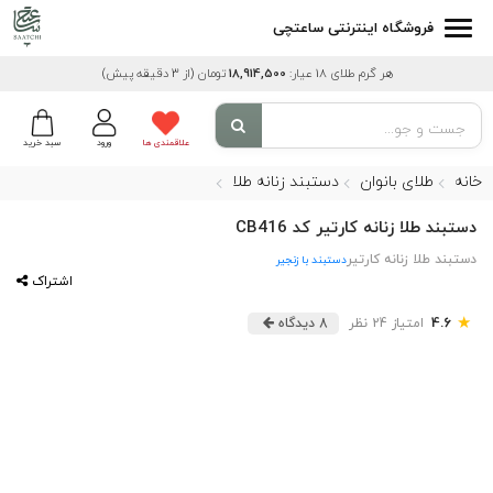
فروشگاه اینترنتی ساعتچی
هر گرم طلای 18 عیار:
18,914,500
تومان
(از 3 دقیقه پیش)
علاقمندی ها
ورود
سبد خرید
خانه
طلای بانوان
دستبند زنانه طلا
دستبند طلا زنانه کارتیر کد CB416
دستبند طلا زنانه کارتیر
دستبند با زنجیر
اشتراک
★
4.6
امتیاز 24 نظر
8 دیدگاه