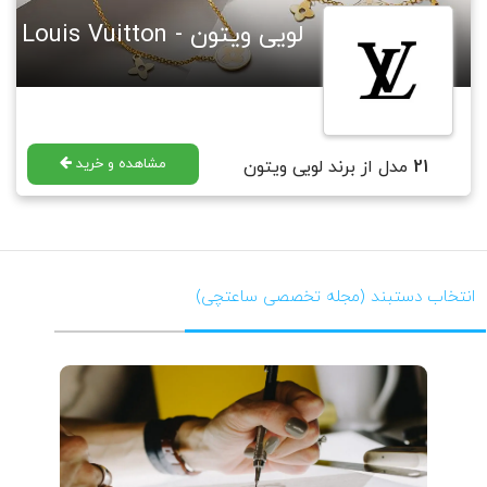
لویی ویتون - Louis Vuitton
مشاهده و خرید
21
مدل از برند لویی ویتون
انتخاب دستبند (مجله تخصصی ساعتچی)