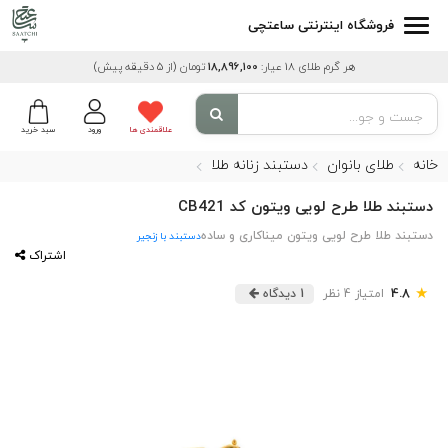
فروشگاه اینترنتی ساعتچی
هر گرم طلای 18 عیار:
18,896,100
تومان
(از 5 دقیقه پیش)
علاقمندی ها
ورود
سبد خرید
خانه
طلای بانوان
دستبند زنانه طلا
دستبند طلا طرح لویی ویتون کد CB421
دستبند طلا طرح لویی ویتون میناکاری و ساده
دستبند با زنجیر
اشتراک
★
4.8
امتیاز 4 نظر
1 دیدگاه