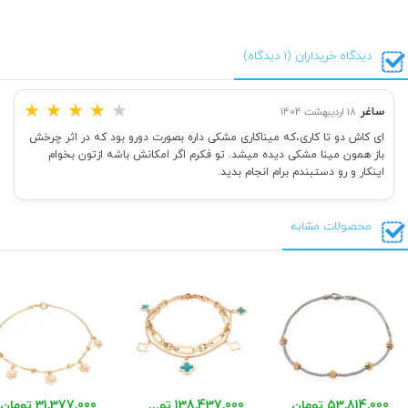
دیدگاه خریداران (1 دیدگاه)
★
★
★
★
★
ساغر
18 اردیبهشت 1404
ای کاش دو تا کاری،که میناکاری مشکی داره بصورت دورو بود که در اثر چرخش
باز همون مینا مشکی دیده میشد. تو فکرم اگر امکانش باشه ازتون بخوام
اینکار و رو دستبندم برام انجام بدید.
محصولات مشابه
53,814,000 تومان
138,437,000 تومان
31,377,000 تومان