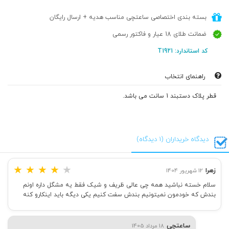
بسته بندی اختصاصی ساعتچی مناسب هدیه + ارسال رایگان
ضمانت طلای 18 عیار و فاکتور رسمی
کد استاندارد: T1921
راهنمای انتخاب
قطر پلاک دستبند 1 سانت می باشد.
دیدگاه خریداران (1 دیدگاه)
★
★
★
★
★
زهرا
12 شهریور 1404
سلام خسته نباشید همه چی عالی ظریف و شیک فقط یه مشگل داره اونم
بندش که خودمون نمیتونیم بندش سفت کنیم یکی دیگه باید اینکارو کنه
ساعتچی
18 مرداد 1405