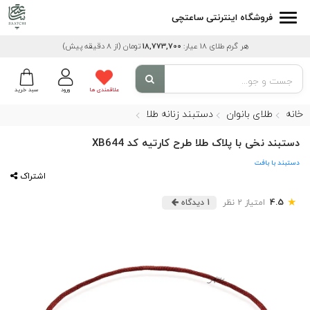
فروشگاه اینترنتی ساعتچی
هر گرم طلای 18 عیار:
18,773,700
تومان
(از 8 دقیقه پیش)
علاقمندی ها
ورود
سبد خرید
خانه
طلای بانوان
دستبند زنانه طلا
دستبند نخی با پلاک طلا طرح کارتیه کد XB644
دستبند با بافت
اشتراک
★
4.5
امتیاز 2 نظر
1 دیدگاه