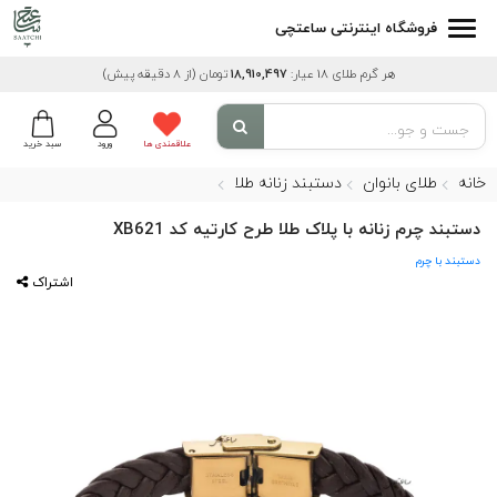
فروشگاه اینترنتی ساعتچی
هر گرم طلای 18 عیار:
18,910,497
تومان
(از 8 دقیقه پیش)
علاقمندی ها
ورود
سبد خرید
خانه
طلای بانوان
دستبند زنانه طلا
دستبند چرم زنانه با پلاک طلا طرح کارتیه کد XB621
دستبند با چرم
اشتراک