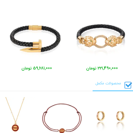
221,490,000 تومان
59,681,000 تومان
محصولات مکمل