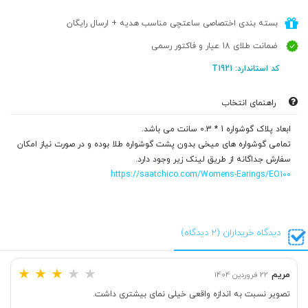
بسته بندی اختصاصی ساعتچی مناسب هدیه + ارسال رایگان
ضمانت طلای 18 عیار و فاکتور رسمی
کد استاندارد: T1921
راهنمای انتخاب
ابعاد پلاک گوشواره 1 * 0.3 سانت می باشد.
تمامی گوشواره های میخی بدون پشت گوشواره طلا بوده و در صورت نیاز امکان
سفارش جداگانه از طریق لینک زیر وجود دارد.
https://saatchico.com/Womens-Earings/EO100
دیدگاه خریداران (2 دیدگاه)
★
★
★
★
★
مریم
22 فروردین 1404
تصویر نسبت به اندازه واقعی خیلی نمای بیشتری داشت.