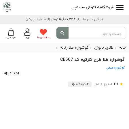
فروشگاه اینترنتی ساعتچی
هر گرم طلای 18 عیار:
18,867,348
تومان
(از 8 دقیقه پیش)
علاقمندی ها
ورود
سبد خرید
خانه
طلای بانوان
گوشواره طلا زنانه
گوشواره طلا طرح کارتیه کد CE507
گوشواره میخی
اشتراک
★
4.1
امتیاز 8 نظر
2 دیدگاه