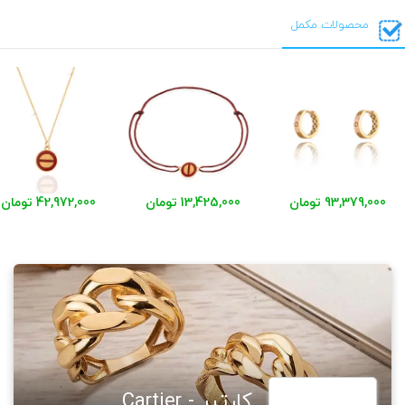
محصولات مکمل
93,379,000 تومان
13,425,000 تومان
42,972,000 تومان
کارتیر - Cartier