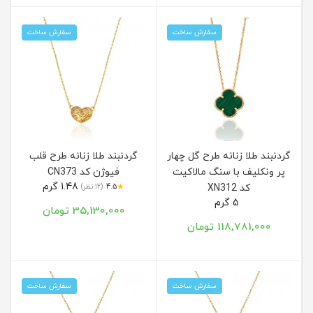
سفارش ساخت
سفارش ساخت
گردنبند طلا زنانه طرح گل چهار
گردنبند طلا زنانه طرح قلب
پر ونکلیف با سنگ مالاکیت
فیوژن کد CN373
1.48 گرم
★
کد XN312
4.5
(12 نظر)
5 گرم
35,130,000 تومان
118,781,000 تومان
سفارش ساخت
سفارش ساخت