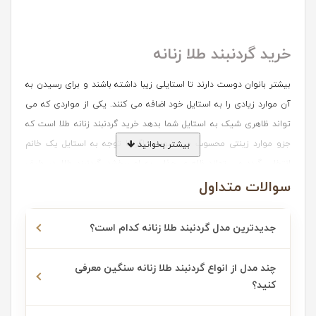
خرید گردنبند طلا زنانه
بیشتر بانوان دوست دارند تا استایلی زیبا داشته باشند و برای رسیدن به
آن موارد زیادی را به استایل خود اضافه می کنند. یکی از مواردی که می
تواند ظاهری شیک به استایل شما بدهد خرید گردنبند زنانه طلا است که
جزو موارد زینتی محسوب می شود و اگر با توجه به استایل یک خانم
بیشتر بخوانید
انتخاب گردد می تواند ظاهری جذاب به او ببخشد. گردنبند طلا، در طیف
سوالات متداول
متنوعی از طرح ها و رنگ ها، همواره جذابیت و زیبایی خاصی در موقعیت
های مختلف، به ما هدیه داده است. طرح هایی که با دقت و عشق ساخته
شده اند، باعث می شوند تا شما درخششی ماندگار را همراه خود حس کنید.
جدیدترین مدل گردنبند طلا زنانه کدام است؟
خرید شیک ترین مدل های گردنبند طلا
چند مدل از انواع گردنبند طلا زنانه سنگین معرفی
کنید؟
گردنبند زنانه طلا دارای دو گروه بندی بوده که از یک گروه جهت استفاده