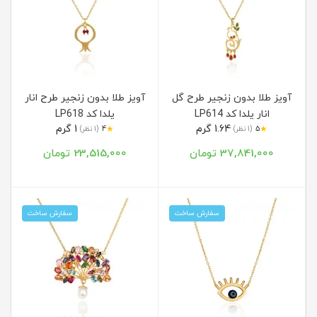
آویز طلا بدون زنجیر طرح گل
آویز طلا بدون زنجیر طرح انار
انار یلدا کد LP614
یلدا کد LP618
1.64 گرم
1 گرم
★
★
5
(1 نظر)
4
(1 نظر)
37,841,000 تومان
23,515,000 تومان
سفارش ساخت
سفارش ساخت