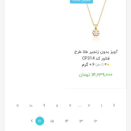
سفارش ساخت
آویز بدون زنجیر طلا طرح
فلاور کد CP314
0.6 گرم
★
4
(1 نظر)
14,639,000 تومان
‹
11
10
9
8
7
...
2
1
›
16
15
14
13
12