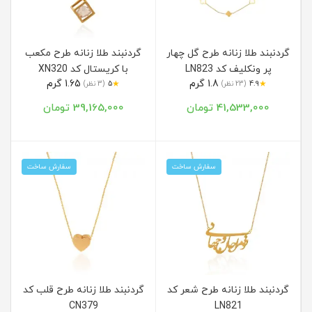
گردنبند طلا زنانه طرح گل چهار
گردنبند طلا زنانه طرح مکعب
پر ونکلیف کد LN823
با کریستال کد XN320
1.8 گرم
1.65 گرم
★
★
4.9
(23 نظر)
5
(3 نظر)
41,533,000 تومان
39,165,000 تومان
سفارش ساخت
سفارش ساخت
گردنبند طلا زنانه طرح شعر کد
گردنبند طلا زنانه طرح قلب کد
CN379
LN821