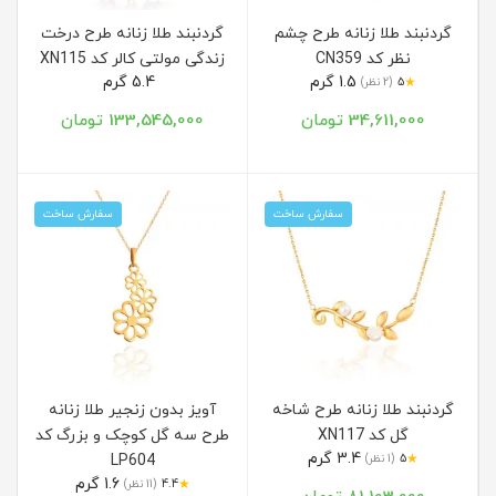
گردنبند طلا زنانه طرح چشم
گردنبند طلا زنانه طرح درخت
نظر کد CN359
زندگی مولتی کالر کد XN115
1.5 گرم
5.4 گرم
★
5
(2 نظر)
34,611,000 تومان
133,545,000 تومان
سفارش ساخت
سفارش ساخت
گردنبند طلا زنانه طرح شاخه
آویز بدون زنجیر طلا زنانه
گل کد XN117
طرح سه گل کوچک و بزرگ کد
3.4 گرم
★
5
(1 نظر)
LP604
1.6 گرم
★
4.4
(11 نظر)