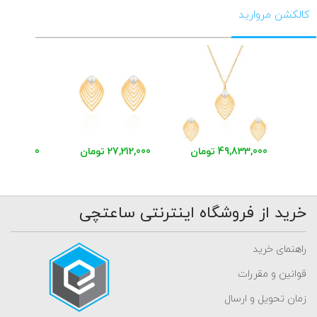
کالکشن مروارید
49,833,000 تومان
27,212,000 تومان
23,851,000 توم
خرید از فروشگاه اینترنتی ساعتچی
راهنمای خرید
قوانین و مقررات
زمان تحویل و ارسال