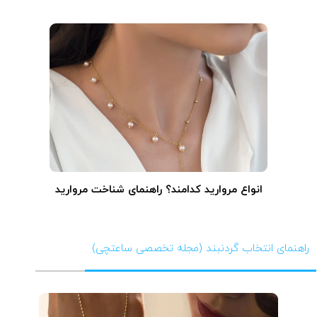
انواع مروارید کدامند؟ راهنمای شناخت مروارید
راهنمای انتخاب گردنبند (مجله تخصصی ساعتچی)