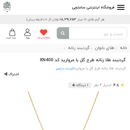
فروشگاه اینترنتی ساعتچی
هر گرم طلای 18 عیار:
18,791,753
تومان
(از 10 دقیقه پیش)
علاقمندی ها
ورود
سبد خرید
خانه
طلای بانوان
گردنبند زنانه
گردنبند طلا زنانه طرح گل با مروارید کد XN400
گردنبند طلا زنانه طرح گل با مروارید
گردنبند با زنجیر
اشتراک
★
4.8
امتیاز 4 نظر
1 دیدگاه