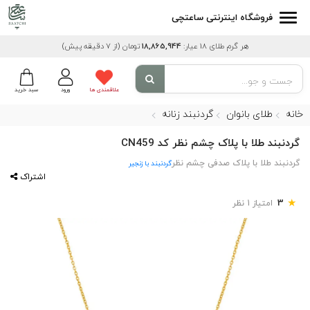
فروشگاه اینترنتی ساعتچی
هر گرم طلای 18 عیار:
18,865,944
تومان
(از 7 دقیقه پیش)
علاقمندی ها
ورود
سبد خرید
خانه
طلای بانوان
گردنبند زنانه
گردنبند طلا با پلاک چشم نظر کد CN459
گردنبند طلا با پلاک صدفی چشم نظر
گردنبند با زنجیر
اشتراک
★
3
امتیاز 1 نظر