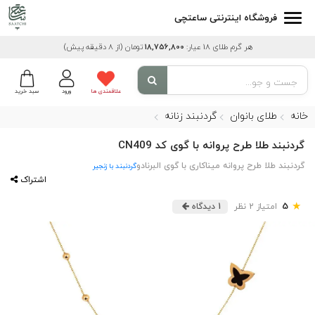
فروشگاه اینترنتی ساعتچی
هر گرم طلای 18 عیار:
18,756,800
تومان
(از 8 دقیقه پیش)
علاقمندی ها
ورود
سبد خرید
خانه
طلای بانوان
گردنبند زنانه
گردنبند طلا طرح پروانه با گوی کد CN409
گردنبند طلا طرح پروانه میناکاری با گوی البرنادو
گردنبند با زنجیر
اشتراک
★
5
امتیاز 2 نظر
1 دیدگاه