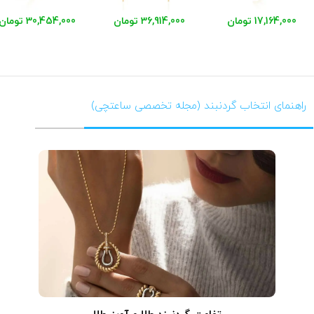
17,164,000 تومان
36,914,000 تومان
30,454,000 تومان
راهنمای انتخاب گردنبند (مجله تخصصی ساعتچی)