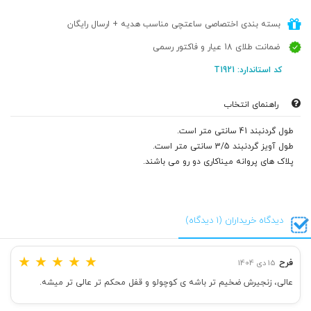
بسته بندی اختصاصی ساعتچی مناسب هدیه + ارسال رایگان
ضمانت طلای 18 عیار و فاکتور رسمی
کد استاندارد: T1921
راهنمای انتخاب
طول گردنبند 41 سانتی متر است.
طول آویز گردنبند 3/5 سانتی متر است.
پلاک های پروانه میناکاری دو رو می باشند.
دیدگاه خریداران (1 دیدگاه)
★
★
★
★
★
فرح
15 دی 1404
عالی، زنجیرش ضخیم تر باشه ی کوچولو و قفل محکم تر عالی تر میشه.