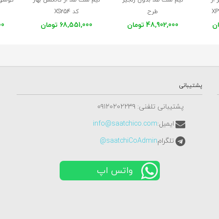
طرح
کد XS254
برگ و مروارید کد XS255
48,902,000 تومان
68,551,000 تومان
000
پشتیبانی
پشتیبانی تلفنی: ٠٩١٢٠٢٠٢٢٣٩
ایمیل:
info@saatchico.com
تلگرام
saatchiCoAdmin@
واتس اپ