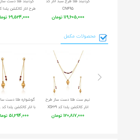
گردنبند طلا طرح سبد انار کد
گردنبند طلا دست ساز ز
CN495
119,605,000 تومان
69,524,000 تومان
محصولات مکمل
نیم ست طلا دست ساز طرح
گوشواره طلا دست ساز 
انار کالکشن یلدا کد XS229
با انار کالکشن یلدا کد XE268
120,817,000 تومان
51,294,000 تومان