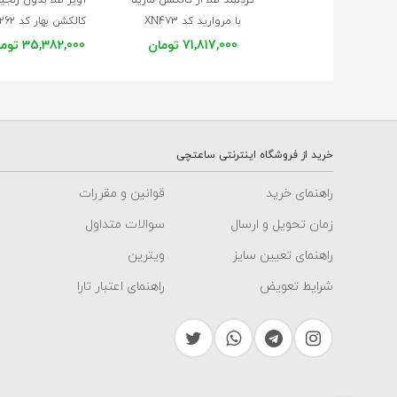
با مروارید کد XN473
کالکشن بهار کد XP262
71,817,000 تومان
35,382,000 تومان
خرید از فروشگاه اینترنتی ساعتچی
راهنمای خرید
قوانین و مقررات
زمان تحویل و ارسال
سوالات متداول
راهنمای تعیین سایز
ویترین
شرایط تعویض
راهنمای اعتبار تارا