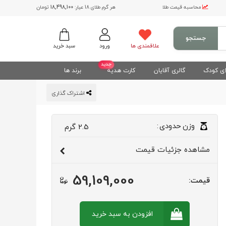
محاسبه قیمت طلا
هر گرم طلای 18 عیار:
18,498,100
تومان
جستجو
علاقمندی ها
ورود
سبد خرید
جدید
ی کودک
گالری آقایان
کارت هدیه
برند ها
اشتراک گذاری
وزن
حدودی
:
2.5
گرم
مشاهده
جزئیات قیمت
59,109,000
قیمت:
افزودن به سبد
خرید