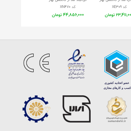
کد XE309
کد XN470
کد XN467
23,411, تومان
44,856,000 تومان
65,985,000 تومان