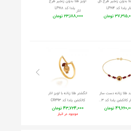
لا بدون زنجیر طرح گل
آویز طلا بدون زنجیر طرح
ار یلدا کد LP614
یلدا کد LP618
انار
37,315 تومان
23,188,000 تومان
د طلا زنانه دست ساز
انگشتر طلا زنانه با اویز انار
آویز ساعت طلا طرح انار 
طرح انار کالکشن یلدا کد XB703
کالکشن یلدا کد CR493
WP353
49,660, تومان
43,724,000 تومان
20,789,000 تومان
موجود در انبار
موجود در انبار