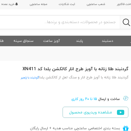
اخت فاکتور
شعب ساعتچی
ثبت شکایات
مجله ساعتچی
خرید عمده
دستبند
پابند
آویز ساعت
سنجاق سینه
طلا
گردنبند طلا زنانه با آویز طرح انار کالکشن یلدا کد XN411
گردنبند طلا زنانه با آویز طرح انار و سنگ لعل از کالکشن یلدا
گردنبند با زنجیر
ساخت و ارسال
15 تا 20 روز کاری
مشاهده ویدیوی محصول
بسته بندی اختصاصی ساعتچی مناسب هدیه + ارسال رایگان