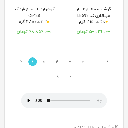
گوشواره طلا طرح انار
گوشواره طلا طرح فرد کد
میناکاری کد LE693
CE428
2.15 گرم
2.85 گرم
★
★
5
(1 نظر)
4
(2 نظر)
50,029,000 تومان
68,856,000 تومان
‹
7
6
5
4
3
2
1
›
8