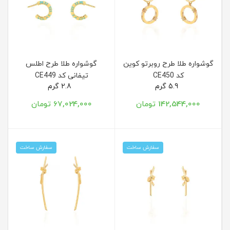
گوشواره طلا طرح روبرتو کوین
گوشواره طلا طرح اطلس
کد CE450
تیفانی کد CE449
5.9 گرم
2.8 گرم
142,544,000 تومان
67,024,000 تومان
سفارش ساخت
سفارش ساخت