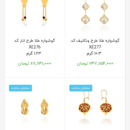
گوشواره طلا طرح ونکلیف کد
گوشواره طلا طرح انار کد
XE276
XE277
10.3 گرم
1.23 گرم
247,154,000 تومان
28,641,000 تومان
سفارش ساخت
سفارش ساخت