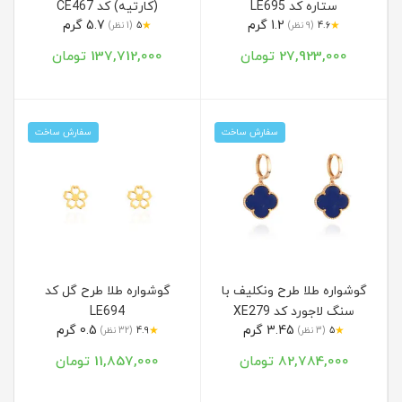
ستاره کد LE695
(کارتیه) کد CE467
1.2 گرم
5.7 گرم
★
★
4.6
(9 نظر)
5
(1 نظر)
27,923,000 تومان
137,712,000 تومان
سفارش ساخت
سفارش ساخت
گوشواره طلا طرح ونکلیف با
گوشواره طلا طرح گل کد
سنگ لاجورد کد XE279
LE694
3.45 گرم
0.5 گرم
★
★
5
(3 نظر)
4.9
(32 نظر)
82,784,000 تومان
11,857,000 تومان