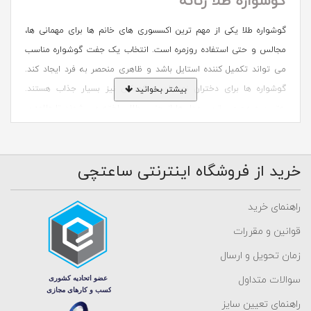
گوشواره طلا زنانه
گوشواره طلا یکی از مهم ترین اکسسوری های خانم ها برای مهمانی ها،
مجالس و حتی استفاده روزمره است. انتخاب یک جفت گوشواره مناسب
می تواند تکمیل کننده استایل باشد و ظاهری منحصر به فرد ایجاد کند.
گوشواره ها برای دختران نوجوان و کودکان نیز بسیار جذاب هستند.
بیشتر بخوانید
بهترین و محبوب ترین مدل ها از جنس طلا ساخته می شوند تا علاوه بر
زیبایی، باعث ایجاد حساسیت در گوش نشوند و همیشه ارزش خود را حفظ
کنند. این اکسسوری جذاب از قدیمی ترین و مهم ترین زیورآلات تاریخ
خرید از فروشگاه اینترنتی ساعتچی
محسوب می شود و در سال های اخیر، بسیاری از بانوان جوان چند مدل
گوشواره را به صورت همزمان روی گوش های خود می پوشند. گوشواره
های طلا در مدل های متنوعی از ساده تا کلاسیک طراحی می شوند تا
راهنمای خرید
متناسب با سلیقه و سبک پوشش هر فرد انتخاب شوند.
قوانین و مقررات
زمان تحویل و ارسال
خرید شیکترین و جدیدترین گوشواره طلا
سوالات متداول
زنانه
راهنمای تعیین سایز