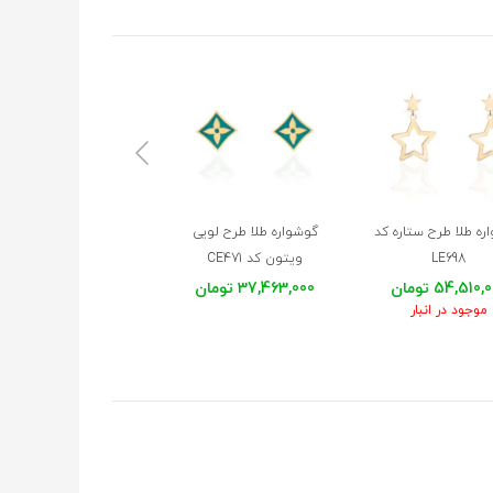
★
★
★
★
★
ره طلا طرح ستاره کد
گوشواره طلا طرح لویی
گوشواره طلا طرح قلب
★
★
★
★
★
LE698
ویتون کد CE471
میناکاری کد LE697
54,510 تومان
37,463,000 تومان
13,475,000 تومان
موجود در انبار
موجود در انبار
★
★
★
★
★
★
★
★
★
★