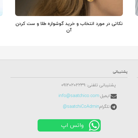
نکاتی در مورد انتخاب و خرید گوشواره طلا و ست کردن
آن
پشتیبانی
پشتیبانی تلفنی: ٠٩١٢٠٢٠٢٢٣٩
ایمیل:
info@saatchico.com
تلگرام
saatchiCoAdmin@
واتس اپ