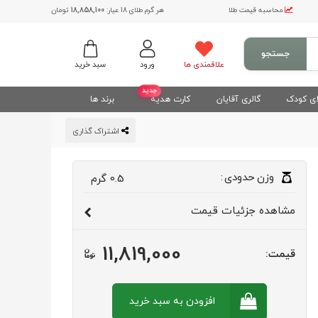
محاسبه قیمت طلا
هر گرم طلای 18 عیار:
18,858,100
تومان
جستجو
علاقمندی ها
ورود
سبد خرید
جدید
ی کودک
گالری آقایان
کارت هدیه
برند ها
اشتراک گذاری
وزن
حدودی
:
0.5
گرم
مشاهده
جزئیات قیمت
11,819,000
قیمت:
افزودن به سبد
خرید