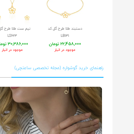
سفارشم رو با بسته بندی شیک و قشنگ وبا جعبه طلای محکمو
حمیرا
6 شهریور 1403
دستبند طلا طرح گل کد
نیم ست طلا طرح گل
LS623
LB131
عالی بود متشکرم
22,458,000 تومان
30,386,000 تومان
موجود در انبار
موجود در انبار
سعید
17 تیر 1403
بسته بندی عالی و زیبا بود تنوع محصولات هم بی نظیر متشکر 
راهنمای خرید گوشواره (مجله تخصصی ساعتچی)
همه چیز عالی و خوب بود رضایت کامل داشتم از همه چیز ممن
فاطمه
25 اردیبهشت 1403
بسیار عالی و زیبا بود . بسته بندی و جعبه بسیار خوشرنگ و 
مریم
9 شهریور 1402
عالی