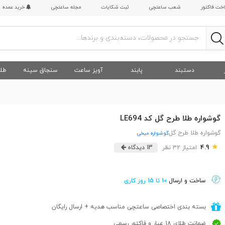
اخت فاکتور
شعب ساعتچی
ثبت شکایات
مجله ساعتچی
خرید عمده
دستبند
پابند
آویز ساعت
سنجاق سینه
طلا
گوشواره طلا طرح گل کد LE694
گوشواره طلا طرح گل
گوشواره میخی
★
4.9
امتیاز 32 نظر
13 دیدگاه
ساخت و ارسال
10 تا 15 روز کاری
بسته بندی اختصاصی ساعتچی مناسب هدیه + ارسال رایگان
ضمانت طلای 18 عیار و فاکتور رسمی