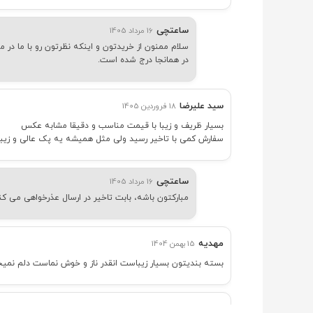
ساعتچی
16 مرداد 1405
سلام ممنون از خریدتون و اینکه نظرتون رو با ما د
در همانجا درج شده است.
سید علیرضا
18 فروردین 1405
بسیار ظریف و زیبا با قیمت مناسب و دقیقا مشابه عکس
سفارش کمی با تاخیر رسید ولی مثل همیشه یه پک عالی و زیبا
ساعتچی
16 مرداد 1405
مبارکتون باشه، بابت تاخیر در ارسال عذرخواهی می 
مهدیه
15 بهمن 1404
بسته بندیتون بسیار زیباست انقدر ناز و خوش نماست دلم نمیخو
رها
9 بهمن 1404