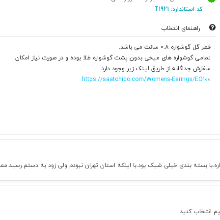
کد استاندارد: T1921
راهنمای انتخاب
قطر گل گوشواره 0.8 سانت می باشد.
تمامی گوشواره های میخی بدون پشت گوشواره طلا بوده و در صورت نیاز امکان
سفارش جداگانه از طریق لینک زیر وجود دارد.
https://saatchico.com/Womens-Earings/EO100
ه.با بسته بندی خیلی شیک بود.با اینکه استان تهران نبودم ولی زود به دستم رسید.مم
یم انتخاب کنید