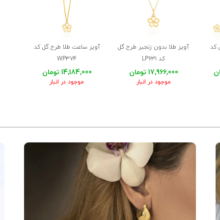
 قشنگ به من رسوندن ، ممنون از ساعتچی 🙏🌹
 کد
آویز طلا بدون زنجیر طرح گل
آویز ساعت طلا طرح گل کد
کد LP631
WP374
17,966,000 تومان
14,184,000 تومان
موجود در انبار
موجود در انبار
از شما
ون و خسته نباشید
شکیل داشت . ممنونم از طلای ساعتچی