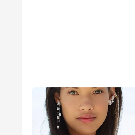
★
★
★
★
★
★
★
★
★
★
★
★
★
★
★
★
★
★
★
★