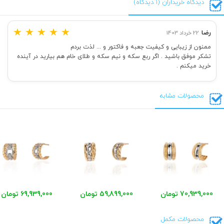
دیدگاه خریداران (1 دیدگاه)
★
★
★
★
★
رضا
22 خرداد 1403
ممنون از زیبایی و کیفیت جعبه و فاکتور و ... لذت بردم
تشکر موفق باشید . اگر ربع سکه و نیم سکه و طلای خام هم بیارید در آینده
خرید میکنم .
محصولات مشابه
70,939,000 تومان
59,899,000 تومان
69,939,000 تومان
محصولات مکمل