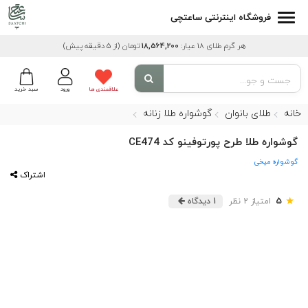
فروشگاه اینترنتی ساعتچی
هر گرم طلای 18 عیار:
18,564,200
تومان
(از 5 دقیقه پیش)
علاقمندی ها
ورود
سبد خرید
خانه
طلای بانوان
گوشواره طلا زنانه
گوشواره طلا طرح پورتوفینو کد CE474
گوشواره میخی
اشتراک
★
5
امتیاز 2 نظر
1 دیدگاه