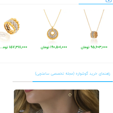
95,603,000 تومان
190,501,000 تومان
157,381,000 تومان
راهنمای خرید گوشواره (مجله تخصصی ساعتچی)