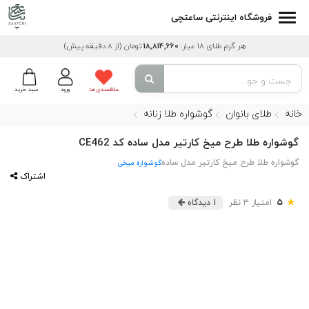
فروشگاه اینترنتی ساعتچی
هر گرم طلای 18 عیار:
18,814,660
تومان
(از 8 دقیقه پیش)
علاقمندی ها
ورود
سبد خرید
خانه
طلای بانوان
گوشواره طلا زنانه
گوشواره طلا طرح میخ کارتیر مدل ساده کد CE462
گوشواره طلا طرح میخ کارتیر مدل ساده
گوشواره میخی
اشتراک
★
5
امتیاز 3 نظر
1 دیدگاه