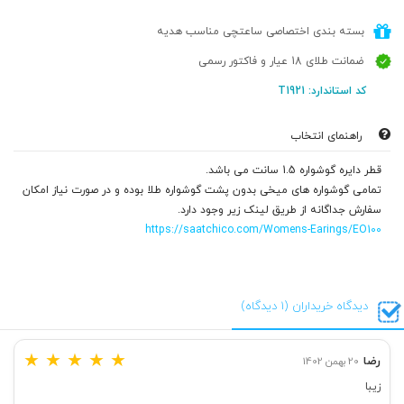
بسته بندی اختصاصی ساعتچی مناسب هدیه
ضمانت طلای 18 عیار و فاکتور رسمی
کد استاندارد: T1921
راهنمای انتخاب
قطر دایره گوشواره 1.5 سانت می باشد.
تمامی گوشواره های میخی بدون پشت گوشواره طلا بوده و در صورت نیاز امکان
سفارش جداگانه از طریق لینک زیر وجود دارد.
https://saatchico.com/Womens-Earings/EO100
دیدگاه خریداران (1 دیدگاه)
★
★
★
★
★
رضا
20 بهمن 1402
زیبا