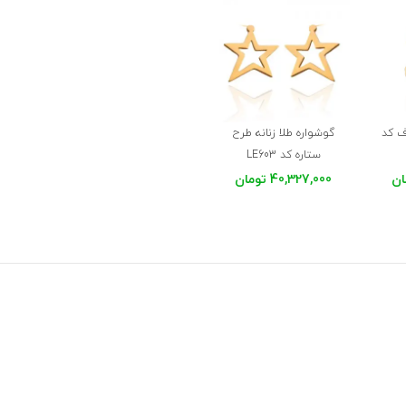
ف کد
گوشواره طلا زنانه طرح
ستاره کد LE603
40,327,000 تومان