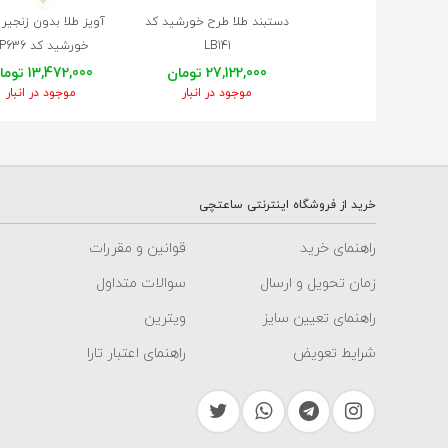
دستبند طلا طرح خورشید کد
آویز طلا بدون زنجیر
LB141
خورشید کد LP636
27,122,000 تومان
13,472,000 تومان
موجود در انبار
موجود در انبار
خرید از فروشگاه اینترنتی ساعتچی
راهنمای خرید
قوانین و مقررات
زمان تحویل و ارسال
سوالات متداول
راهنمای تعیین سایز
ویترین
شرایط تعویض
راهنمای اعتبار تارا