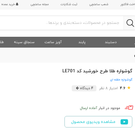
اخت فاکتور
شعب ساعتچی
ثبت شکایات
مجله ساعتچی
خرید عمده
دستبند
پابند
آویز ساعت
سنجاق سینه
طلا
گوشواره طلا طرح خورشید کد LE701
گوشواره حلقه ای
★
4.6
امتیاز 8 نظر
4 دیدگاه
موجود در انبار
آماده ارسال
مشاهده ویدیوی محصول