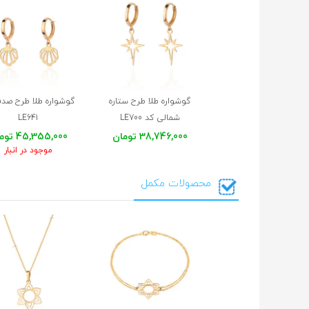
گوشواره طلا طرح ستاره
گوشواره طلا طرح صد
شمالی کد LE700
LE641
38,746,000 تومان
45,355,000 تومان
موجود در انبار
محصولات مکمل