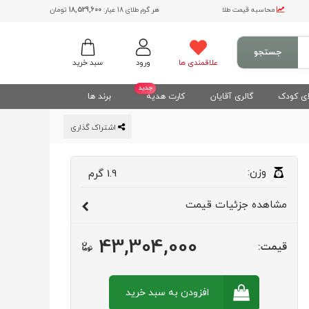
محاسبه قیمت طلا
هر گرم طلای 18 عیار:
18,529,600
تومان
جستجو
علاقمندی ها
ورود
سبد خرید
جدید
ی کودک
گالری آقایان
کارت هدیه
برند ها
اشتراک گذاری
وزن:
1.9
گرم
مشاهده
جزئیات قیمت
43,304,000
قیمت:
افزودن به سبد
خرید