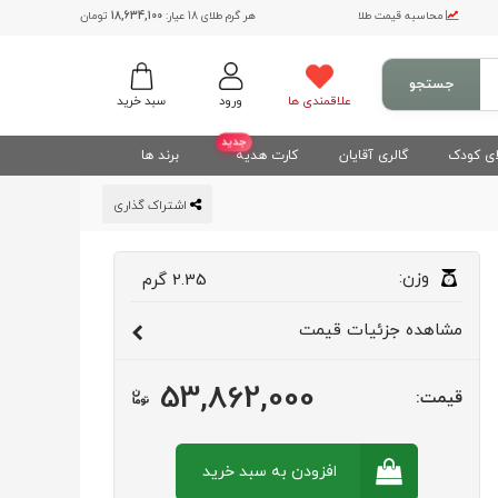
محاسبه قیمت طلا
هر گرم طلای 18 عیار:
18,634,100
تومان
جستجو
علاقمندی ها
ورود
سبد خرید
جدید
ی کودک
گالری آقایان
کارت هدیه
برند ها
اشتراک گذاری
وزن:
2.35
گرم
مشاهده
جزئیات قیمت
53,862,000
قیمت:
افزودن به سبد
خرید