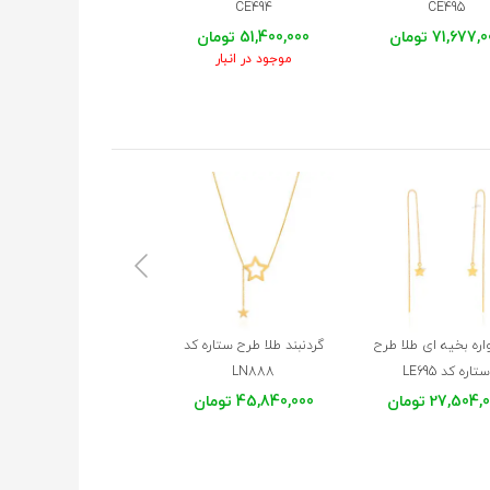
LE705
CE494
CE495
71,677, تومان
51,400,000 تومان
24,525,000 تومان
موجود در انبار
ره بخیه ای طلا طرح
گردنبند طلا طرح ستاره کد
آویز ساعت طلا طرح ستار
ستاره کد LE695
LN888
کد WP365
27,504 تومان
45,840,000 تومان
14,249,000 تومان
موجود در انبار