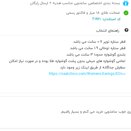
بسته بندی اختصاصی ساعتچی مناسب هدیه + ارسال رایگان
ضمانت طلای 18 عیار و فاکتور رسمی
کد استاندارد: T1921
راهنمای انتخاب
قطر ستاره توپر 0.7 سانت می باشد.
قطر ستاره توخالی 1.9 سانت می باشد.
بلندی گوشواره حدودا 3 سانت می باشد.
تمامی گوشواره های میخی بدون پشت گوشواره طلا بوده و در صورت نیاز امکان
سفارش جداگانه از طریق لینک زیر وجود دارد.
https://saatchico.com/Womens-Earings/EO100
الری خوب ساعتچی خرید می کنم و بسیار راضیم.