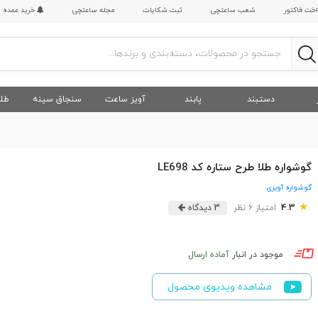
اخت فاکتور
شعب ساعتچی
ثبت شکایات
مجله ساعتچی
خرید عمده
دستبند
پابند
آویز ساعت
سنجاق سینه
طلا
گوشواره طلا طرح ستاره کد LE698
گوشواره آویزی
★
4.3
امتیاز 6 نظر
3 دیدگاه
موجود در انبار
آماده ارسال
مشاهده ویدیوی محصول