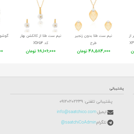
 از
نیم ست طلا بدون زنجیر
نیم ست طلا از کالکشن بهار
گوشوار
طرح
کد XS254
برگ و مروارید کد XS255
48,584,000 تومان
68,106,000 تومان
000
پشتیبانی
پشتیبانی تلفنی: ٠٩١٢٠٢٠٢٢٣٩
ایمیل:
info@saatchico.com
تلگرام
saatchiCoAdmin@