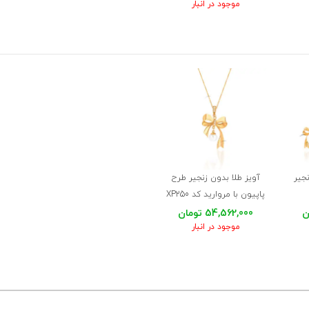
موجود در انبار
جیر
آویز طلا بدون زنجیر طرح
پاپیون با مروارید کد XP250
54,562,000 تومان
موجود در انبار