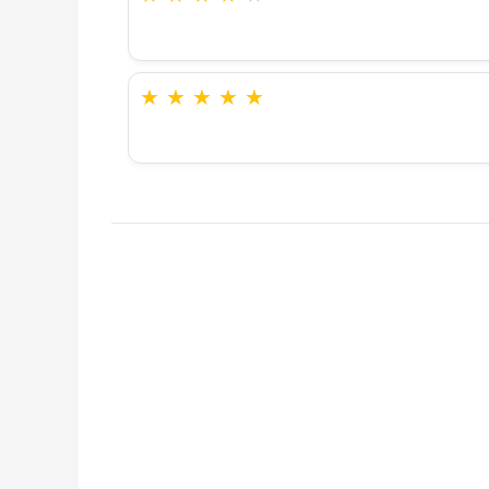
★
★
★
★
★