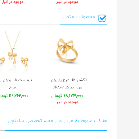
موجود در انبار
موجود در انبار
محصولات مکمل
انگشتر طلا طرح پاپیون با
نیم ست طلا بدون زن
مروارید کد CR806
طرح
پاپیون با مروارید کد XS245
68,173,000 تومان
119,262,000 تومان
موجود در انبار
مقالات مربوط به مروارید از مجله تخصصی ساعتچی