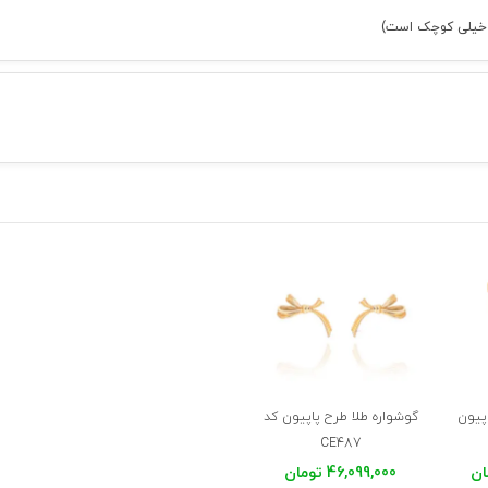
لی خیلی کوچک است)
اپیون
گوشواره طلا طرح پاپیون کد
CE487
46,099,000 تومان