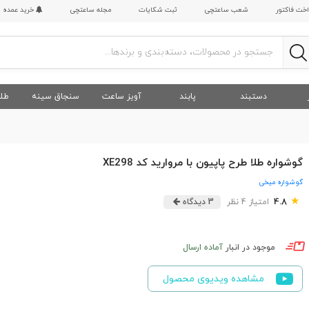
اخت فاکتور
شعب ساعتچی
ثبت شکایات
مجله ساعتچی
خرید عمده
دستبند
پابند
آویز ساعت
سنجاق سینه
طلا
گوشواره طلا طرح پاپیون با مروارید کد XE298
گوشواره میخی
★
4.8
امتیاز 4 نظر
3 دیدگاه
موجود در انبار
آماده ارسال
مشاهده ویدیوی محصول