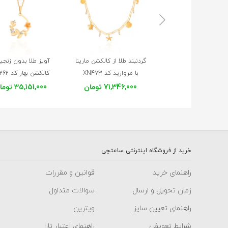
گردنبند طلا از کالکشن مارینا
آویز طلا بدون زنجیر
با مروارید کد XN473
کالکشن بهار کد XP262
71,346,000 تومان
35,151,000 تومان
خرید از فروشگاه اینترنتی ساعتچی
راهنمای خرید
قوانین و مقررات
زمان تحویل و ارسال
سوالات متداول
راهنمای تعیین سایز
ویترین
شرایط تعویض
راهنمای اعتبار تارا