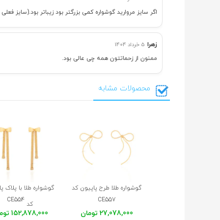
اگر سایز مروارید گوشواره کمی بزرگتر بود زیباتر بود.(سایز فع
زهرا
5 خرداد 1404
ممنون از زحماتتون همه چی عالی بود.
محصولات مشابه
گوشواره طلا طرح پاپیون کد
گوشواره طلا با پلاک پ
CE554
CE557
کد
27,078,000 تومان
152,878,000 تومان