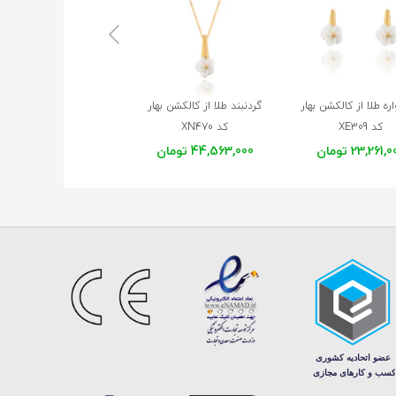
ه طلا از کالکشن بهار
گردنبند طلا از کالکشن بهار
گردنبند طلا از کالکشن مه
کد XE309
کد XN470
کد XN467
23,261, تومان
44,563,000 تومان
65,552,000 تومان