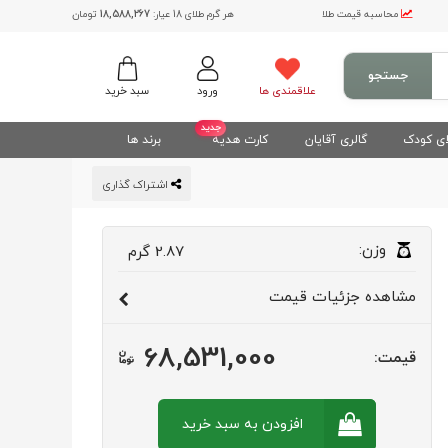
محاسبه قیمت طلا
هر گرم طلای 18 عیار:
18,588,267
تومان
جستجو
علاقمندی ها
ورود
سبد خرید
جدید
ی کودک
گالری آقایان
کارت هدیه
برند ها
اشتراک گذاری
وزن:
2.87
گرم
مشاهده
جزئیات قیمت
68,531,000
قیمت:
افزودن به سبد
خرید