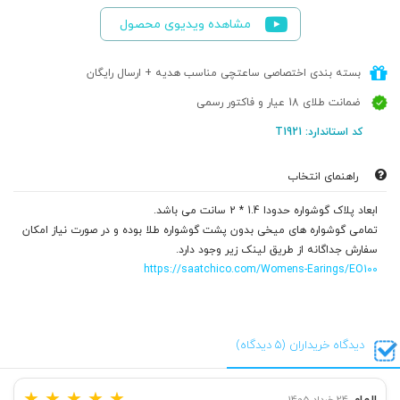
مشاهده ویدیوی محصول
بسته بندی اختصاصی ساعتچی مناسب هدیه + ارسال رایگان
ضمانت طلای 18 عیار و فاکتور رسمی
کد استاندارد: T1921
راهنمای انتخاب
ابعاد پلاک گوشواره حدودا 1.4 * 2 سانت می باشد.
تمامی گوشواره های میخی بدون پشت گوشواره طلا بوده و در صورت نیاز امکان
سفارش جداگانه از طریق لینک زیر وجود دارد.
https://saatchico.com/Womens-Earings/EO100
دیدگاه خریداران (5 دیدگاه)
★
★
★
★
★
الهام
24 خرداد 1405