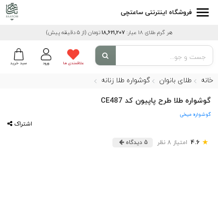
فروشگاه اینترنتی ساعتچی
هر گرم طلای 18 عیار:
18,621,207
تومان
(از 5 دقیقه پیش)
علاقمندی ها
ورود
سبد خرید
خانه
طلای بانوان
گوشواره طلا زنانه
گوشواره طلا طرح پاپیون کد CE487
گوشواره میخی
اشتراک
★
4.6
امتیاز 8 نظر
5 دیدگاه