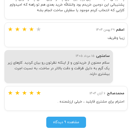
پشتیبانی این دومین خریدم بود وانشالله خرید بعدی هم تو راهه که امیدوارم
کارایی که انتخاب کردم موجود یا سفارش ساخت انجام بشه
★
★
★
★
★
اعظم
29 بهمن 1404
زیبا وظریف
ساعتچی
15 مرداد 1405
سلام ممنون از خریدتون و از اینکه نظرتون رو بیان کردید. کارهای زیر
یک گرم به دلیل ظرافت و دقت بالاتر در ساخت، به نسبت اجرت
بیشتری دارند.
★
★
★
★
★
محمدصالح
6 آبان 1404
احترام برای مشتری قایلید ، خیلی ارزشمنده .
مشاهده 9 دیدگاه