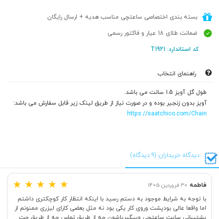
بسته بندی اختصاصی ساعتچی مناسب هدیه + ارسال رایگان
ضمانت طلای 18 عیار و فاکتور رسمی
کد استاندارد: T1921
راهنمای انتخاب
طول گل آویز 1.5 سانت می باشد.
آویز بدون زنجیر بوده و در صورت نیاز از طریق لینک زیر قابل سفارش می باشد:
https://saatchico.com/Chain
دیدگاه خریداران (9 دیدگاه)
★
★
★
★
★
فاطمه
30 فروردین 1405
با توجه به شرایط موجود به دستم رسید با اینکه انتظار کار کوچکتری داشتم
اما واقعا عالی بودپشت وروی کار یکی بود نه مثل بعضی کارای لیزری ممنونم از
پشتیبانی سایت ساعتچی وپیگیریاشون چه از طریق تماس چه از طریق چت