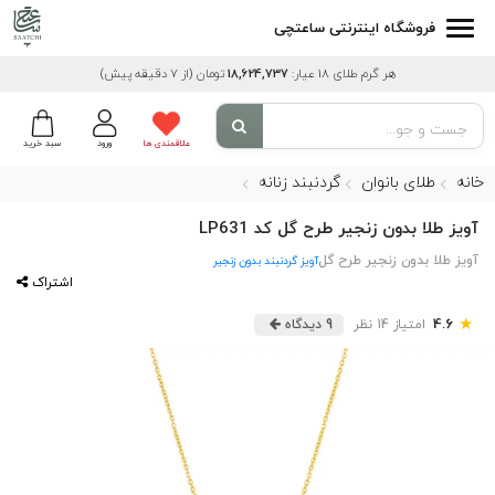
فروشگاه اینترنتی ساعتچی
هر گرم طلای 18 عیار:
18,624,737
تومان
(از 7 دقیقه پیش)
علاقمندی ها
ورود
سبد خرید
خانه
طلای بانوان
گردنبند زنانه
آویز طلا بدون زنجیر طرح گل کد LP631
آویز طلا بدون زنجیر طرح گل
آویز گردنبند بدون زنجیر
اشتراک
★
4.6
امتیاز 14 نظر
9 دیدگاه