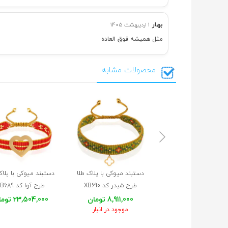
بهار
1 اردیبهشت 1405
مثل همیشه فوق العاده
محصولات مشابه
دستبند میوکی با پلاک طلا
دستبند میوکی با پلاک
طرح شبدر کد XB690
طرح آوا کد XB689
8,911,000 تومان
23,504,000 تومان
موجود در انبار