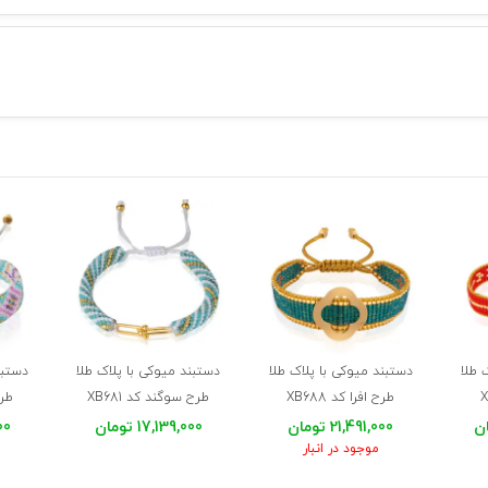
 طلا
دستبند میوکی با پلاک طلا
دستبند میوکی با پلاک طلا
دستبن
طرح افرا کد XB688
طرح سوگند کد XB681
طرح
21,491,000 تومان
17,139,000 تومان
000
موجود در انبار