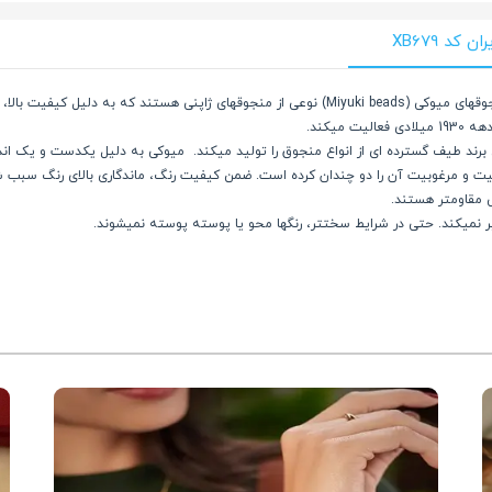
د XB679
طلای میوکی تلفیقی از هنر منجوق دوزی و هنر طراحی طلا است. منجوقهای میوکی (Miyuki beads) نوعی از
رند طیف گسترده ای از انواع منجوق را تولید میکند. میوکی به دلیل یکدست و یک اندازه
ت و مرغوبیت آن را دو چندان کرده است. ضمن کیفیت رنگ، ماندگاری بالای رنگ سبب شده 
 مقاومتر هستند.
یر نمیکند. حتی در شرایط سختتر، رنگها محو یا پوسته پوسته نمیشوند.