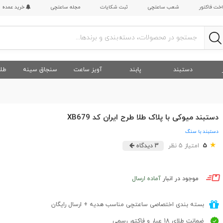
اخت فاکتور
شعب ساعتچی
ثبت شکایات
مجله ساعتچی
خرید عمده
دستبند
پابند
آویز ساعت
سنجاق سینه
طلا
دستبند میوکی با پلاک طلا طرح ایران کد XB679
دستبند با سنگ
★
5
امتیاز 5 نظر
3 دیدگاه
موجود در انبار
آماده ارسال
بسته بندی اختصاصی ساعتچی مناسب هدیه + ارسال رایگان
ضمانت طلای 18 عیار و فاکتور رسمی