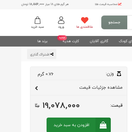
محاسبه قیمت طلا
هر گرم طلای 18 عیار:
18,556,000
تومان
جستجو
علاقمندی ها
ورود
سبد خرید
جدید
ی کودک
گالری آقایان
کارت هدیه
برند ها
اشتراک گذاری
وزن:
0.76
گرم
مشاهده
جزئیات قیمت
19,078,000
قیمت:
افزودن به سبد
خرید