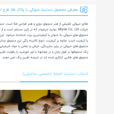
معرفی محصول دستبند میوکی با پلاک طلا طرح ایران ک
شرکت Miyuki Co., Ltd. تولید میشوند که در ژاپن مستقر است و از دهه 1930 میلادی فعالیت میکند.
منجوق های میوکی به عنوان با کیفیتترین برند شناخته میشود. این ب
با کیفیت است. علاوه بر کیفیت، تنوع کالیته رنگی این منجوق جذابی
منجوق های میوکی در برابر ساییدگی، خراش و تماس با مواد شیمیایی
رنگ منجوقها در طول زمان و در مواجهه با نور خورشید یا رطوبت تغی
منجوق های طلایی آبکاری شده اند در نتیجه تغییر رنگ نمی دهند.
انتخاب دستبند (مجله تخصصی ساعتچی)