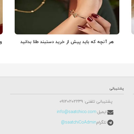
هر آنچه که باید پیش از خرید دستبند طلا بدانید
و
پشتیبانی
پشتیبانی تلفنی: ٠٩١٢٠٢٠٢٢٣٩
ایمیل:
info@saatchico.com
تلگرام
saatchiCoAdmin@