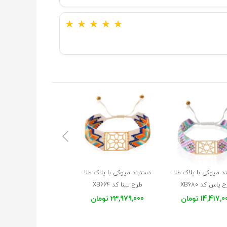
★
★
★
★
★
د میوکی با پلاک طلا
دستبند میوکی با پلاک طلا
دستبند میوکی با پلاک طل
 یاس کد XB680
طرح تینا کد XB664
طرح پرتو کد XB663
14,417, تومان
23,979,000 تومان
17,209,000 تومان
موجود در انبار