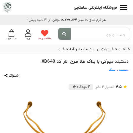
فروشگاه اینترنتی ساعتچی
هر گرم طلای 18 عیار:
18,732,824
تومان
(از 29 ثانیه پیش)
علاقمندی ها
ورود
سبد خرید
خانه
طلای بانوان
دستبند زنانه طلا
دستبند میوکی با پلاک طلا طرح انار کد XB640
دستبند با سنگ
اشتراک
★
4.5
امتیاز 2 نظر
2 دیدگاه