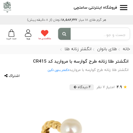
فروشگاه اینترنتی ساعتچی
هر گرم طلای 18 عیار:
18,582,227
تومان
(از 8 دقیقه پیش)
علاقمندی ها
ورود
سبد خرید
خانه
طلای بانوان
انگشتر زنانه طلا
انگشتر طلا زنانه طرح گوارسه با مروارید کد CR415
انگشتر طلا زنانه طرح گوارسه با مروارید
انگشتر بدون نگین
اشتراک
★
4.9
امتیاز 7 نظر
4 دیدگاه