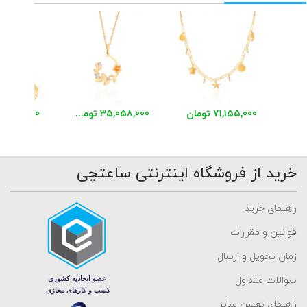
71,155,000 تومان
35,058,000 تومان
48,456,000 توم
خرید از فروشگاه اینترنتی ساعتچی
راهنمای خرید
قوانین و مقررات
زمان تحویل و ارسال
سوالات متداول
راهنمای تعیین سایز