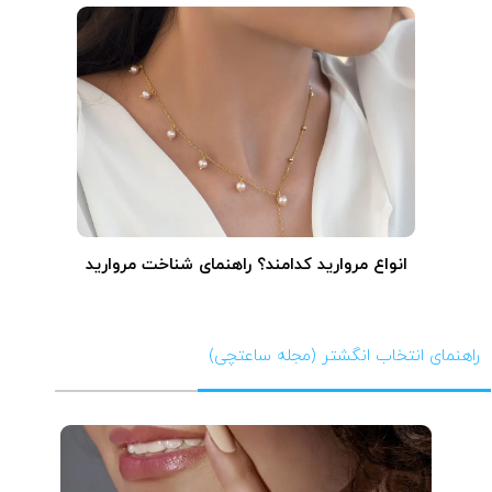
انواع مروارید کدامند؟ راهنمای شناخت مروارید
راهنمای انتخاب انگشتر (مجله ساعتچی)