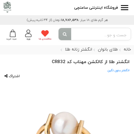
فروشگاه اینترنتی ساعتچی
هر گرم طلای 18 عیار:
18,786,538
تومان
(از 34 ثانیه پیش)
علاقمندی ها
ورود
سبد خرید
خانه
طلای بانوان
انگشتر زنانه طلا
انگشتر طلا از کالکشن مهتاب کد CR832
انگشتر بدون نگین
اشتراک