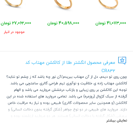
41,073,000 تومان
40,598,000 تومان
27,062,000 تومان
موجود در انبار
معرفی محصول انگشتر طلا از کالکشن مهتاب کد
CR832
چون روی تو دیدم، دل از آن مهتاب ببریدم/آن نور چه باشد که ز چشم تو نتابد؟
کالکشن مهتاب زاده ی خلاقیت و نوآوری تیم طراحی گالری ساعتچی می باشد.
توجه این کالکشن بر روی زیبایی و بازتاب درخشش مروارید می باشد و الهام
گرفته از سبک کژوال (روزمره) می باشد. تمامی مروارید های استفاده شده در این
کالکشن (و همچنین سایر محصولات گالری) طبیعی بوده و نیاز به مراقبت خاص
دارند. مروارید های طبیعی در دو نوع جواهر (شکل گرفته بدون دخالت انسانی) و
پرورشی (شکل گرفته با دخالت انسانی) هستند. هر دو مروارید ارزشمند بوده و
نمایش بیشتر
آسیب پذیر می باشند. مروارید های طبیعی دارای عمق رنگی بالایی هستند و
کاملا گرد و صیقلی نمی باشند. دارای رگه هستند و این خود معیاری برای