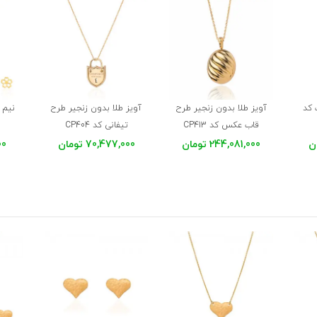
 کد
آویز طلا بدون زنجیر طرح
آویز طلا بدون زنجیر طرح
نیم 
قاب عکس کد CP413
تیفانی کد CP404
244,081,000 تومان
70,477,000 تومان
000