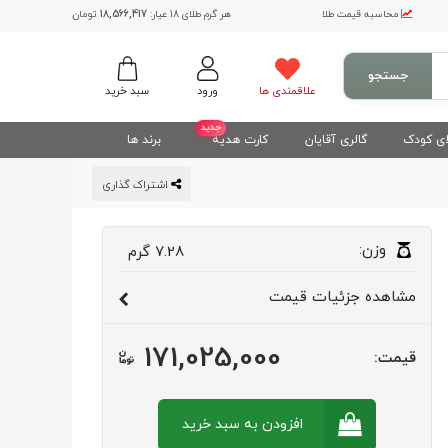
محاسبه قیمت طلا
هر گرم طلای 18 عیار:
18,566,417
تومان
جستجو
علاقمندی ها
ورود
سبد خرید
جدید
ی کودک
گالری آقایان
کارت هدیه
برند ها
اشتراک گذاری
وزن:
7.28
گرم
مشاهده
جزئیات قیمت
171,025,000
قیمت:
افزودن به سبد
خرید