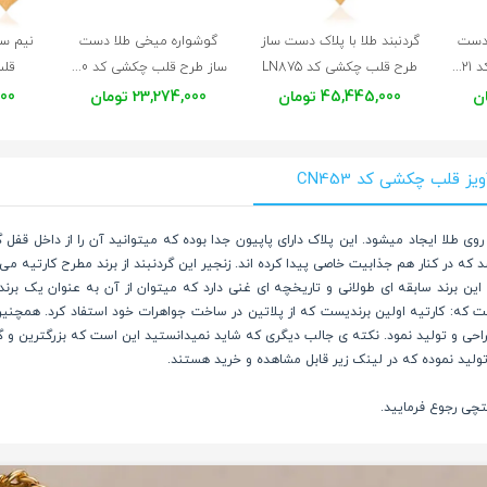
 دست
گردنبند طلا با پلاک دست ساز
گوشواره میخی طلا دست
نیم س
ساز طرح قلب چکشی کد LP621
طرح قلب چکشی کد LN875
ساز طرح قلب چکشی کد LE670
قلب
45,445,000 تومان
23,274,000 تومان
,000
ز قلب چکشی کد CN453
ی طلا ایجاد میشود. این پلاک دارای پاپیون جدا بوده که میتوانید آن را از داخل قفل گر
که در کنار هم جذابیت خاصی پیدا کرده اند. زنجیر این گردنبند از برند مطرح کارتیه می 
است که: کارتیه اولین برندیست که از پلاتین در ساخت جواهرات خود استفاد کرد. همچنین 
احی و تولید نمود. نکته ی جالب دیگری که شاید نمیدانستید این است که بزرگترین و گر
ولید نموده که در لینک زیر قابل مشاهده و خرید هستند.
تچی رجوع فرمایید.