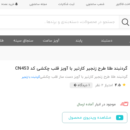
اخت فاکتور
شعب ساعتچی
ثبت شکایات
مجله ساعتچی
خرید عمده
دستبند
پابند
آویز ساعت
سنجاق سینه
طلا
گردنبند طلا طرح زنجیر کارتیر با آویز قلب چکشی کد CN453
گردنبند طلا طرح زنجیر کارتیر با آویز دست ساز قلب چکشی
گردنبند با زنجیر
★
4.5
امتیاز 2 نظر
1 دیدگاه
موجود در انبار
آماده ارسال
مشاهده ویدیوی محصول