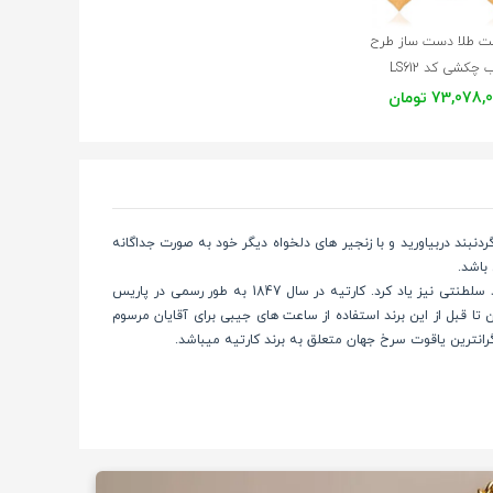
ت طلا دست ساز طرح
 چکشی کد LS612
73,078 تومان
دنبند دربیاورید و با زنجیر های دلخواه دیگر خود به صورت جداگانه
باشد.
امروزه شاید کمتر کسی باشد که اسم برند "کارتیه" را نشنیده باشد. این برند سابقه ای طولانی و تاریخچه ای غنی دارد که میتوان از آن به عنوان یک برند سلطنتی نیز یاد کرد. کارتیه در سال 1847 به طور رسمی در پاریس
تا قبل از این برند استفاده از ساعت های جیبی برای آقایان مرسوم
انترین یاقوت سرخ جهان متعلق به برند کارتیه میباشد.