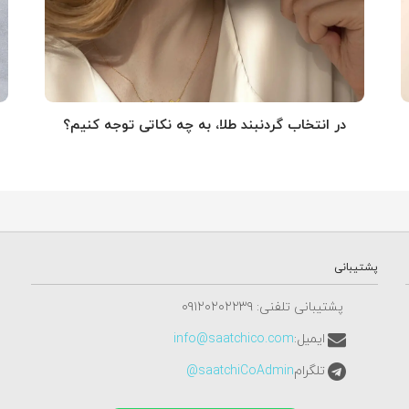
در انتخاب گردنبند طلا‌، به چه نکاتی توجه کنیم؟
پشتیبانی
پشتیبانی تلفنی: ٠٩١٢٠٢٠٢٢٣٩
ایمیل:
info@saatchico.com
تلگرام
saatchiCoAdmin@