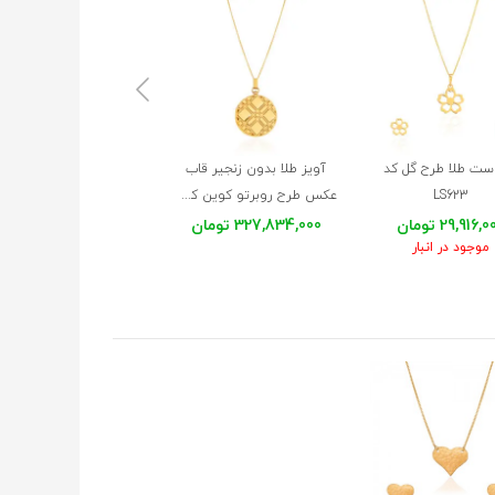
ست طلا طرح گل کد
آویز طلا بدون زنجیر قاب
آویز طلا بدون زنجیر طر
LS623
عکس طرح روبرتو کوین کد CP398
قلب تیفانی کد CP366
29,916, تومان
327,834,000 تومان
31,245,000 تومان
موجود در انبار
موجود در انبار