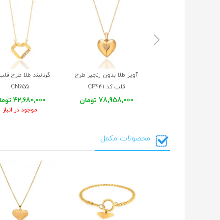
آویز طلا بدون زنجیر طرح
گردنبند طلا طرح قلب
قلب کد CP431
CN655
78,958,000 تومان
42,680,000 تومان
موجود در انبار
محصولات مکمل