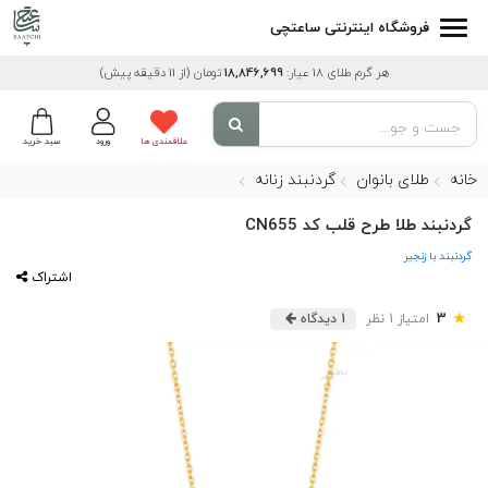
فروشگاه اینترنتی ساعتچی
هر گرم طلای 18 عیار:
18,846,699
تومان
(از 11 دقیقه پیش)
علاقمندی ها
ورود
سبد خرید
خانه
طلای بانوان
گردنبند زنانه
گردنبند طلا طرح قلب کد CN655
گردنبند با زنجیر
اشتراک
★
3
امتیاز 1 نظر
1 دیدگاه