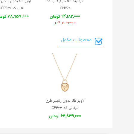
گردنبند طلا طرح قلب کد
آویز طلا بدون زنجیر
CN660
قلب کد CP431
94,182,000 تومان
78,957,000 تومان
موجود در انبار
محصولات مکمل
آویز طلا بدون زنجیر طرح
تیفانی کد CP403
64,839,000 تومان