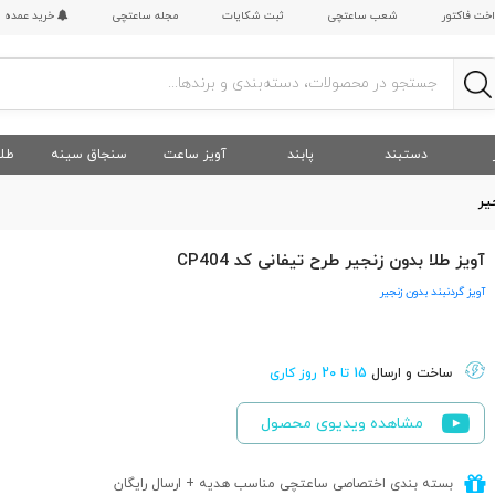
اخت فاکتور
شعب ساعتچی
ثبت شکایات
مجله ساعتچی
خرید عمده
دستبند
پابند
آویز ساعت
سنجاق سینه
طلا
یر
آویز طلا بدون زنجیر طرح تیفانی کد CP404
آویز گردنبند بدون زنجیر
ساخت و ارسال
15 تا 20 روز کاری
مشاهده ویدیوی محصول
بسته بندی اختصاصی ساعتچی مناسب هدیه + ارسال رایگان