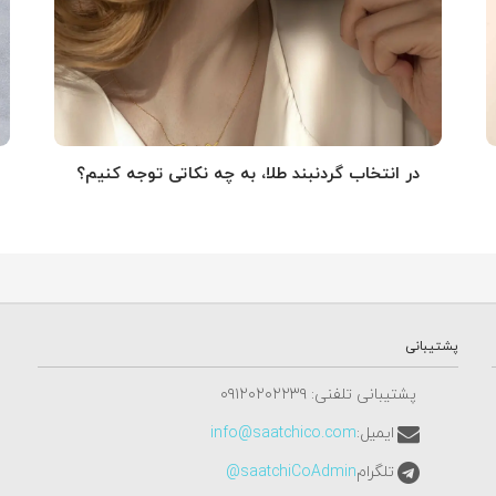
در انتخاب گردنبند طلا‌، به چه نکاتی توجه کنیم؟
پشتیبانی
پشتیبانی تلفنی: ٠٩١٢٠٢٠٢٢٣٩
ایمیل:
info@saatchico.com
تلگرام
saatchiCoAdmin@