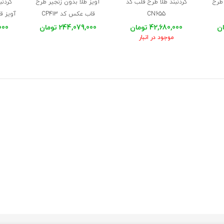
 طرح
گردنبند طلا طرح قلب کد
آویز طلا بدون زنجیر طرح
گردنب
CN655
قاب عکس کد CP413
آویز قلب
42,680,000 تومان
244,079,000 تومان
,000
موجود در انبار