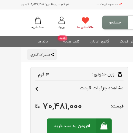
محاسبه قیمت طلا
هر گرم طلای 18 عیار:
18,567,400
تومان
جستجو
علاقمندی ها
ورود
سبد خرید
جدید
ی کودک
گالری آقایان
کارت هدیه
برند ها
اشتراک گذاری
وزن
حدودی
:
3
گرم
مشاهده
جزئیات قیمت
70,481,000
قیمت:
افزودن به سبد
خرید