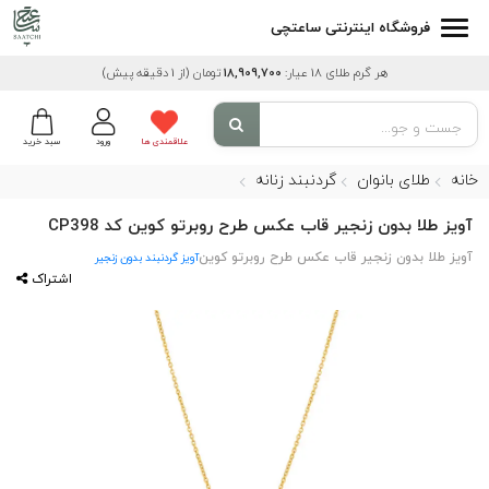
فروشگاه اینترنتی ساعتچی
هر گرم طلای 18 عیار:
18,909,700
تومان
(از 1 دقیقه پیش)
علاقمندی ها
ورود
سبد خرید
خانه
طلای بانوان
گردنبند زنانه
آویز طلا بدون زنجیر قاب عکس طرح روبرتو کوین کد CP398
آویز طلا بدون زنجیر قاب عکس طرح روبرتو کوین
آویز گردنبند بدون زنجیر
اشتراک