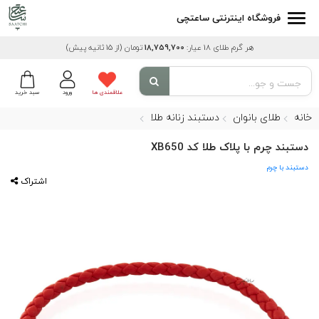
فروشگاه اینترنتی ساعتچی
هر گرم طلای 18 عیار:
18,759,700
تومان
(از 15 ثانیه پیش)
علاقمندی ها
ورود
سبد خرید
خانه
طلای بانوان
دستبند زنانه طلا
دستبند چرم با پلاک طلا کد XB650
دستبند با چرم
اشتراک