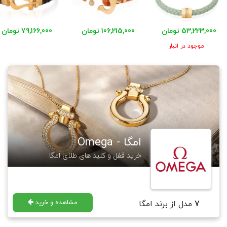
53,223,000 تومان
106,215,000 تومان
79,166,000 تومان
موجود در انبار
امگا - Omega
خرید قفل و کلید های طلای امگا
مشاهده و خرید
7
مدل از برند امگا