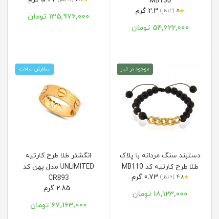
MB130
2.3 گرم
★
5
(2 نظر)
135,976,000 تومان
54,622,000 تومان
موجود در انبار
سفارش ساخت
دستبند سنگ مردانه با پلاک
انگشتر طلا طرح کارتیه
طلا طرح کارتیه کد MB110
UNLIMITED مدل پهن کد
0.73 گرم
★
4.8
(6 نظر)
CR893
2.85 گرم
18,123,000 تومان
67,163,000 تومان