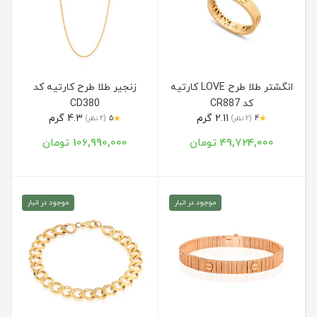
انگشتر طلا طرح LOVE کارتیه
زنجیر طلا طرح کارتیه کد
کد CR887
CD380
2.11 گرم
4.3 گرم
★
★
4
(2 نظر)
5
(2 نظر)
49,724,000 تومان
106,990,000 تومان
موجود در انبار
موجود در انبار