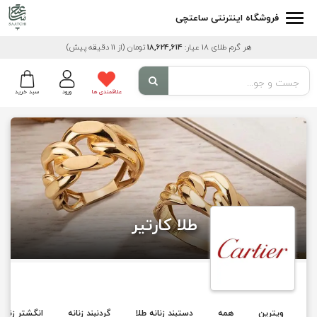
فروشگاه اینترنتی ساعتچی
هر گرم طلای 18 عیار:
18,624,614
تومان
(از 11 دقیقه پیش)
علاقمندی ها
ورود
سبد خرید
طلا کارتیر
ویترین
همه
دستبند زنانه طلا
گردنبند زنانه
انگشتر زنانه