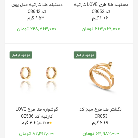
دستبند طلا طرح LOVE کارتیه
دستبند طلا کارتیه مدل پهن
کد CB652
کد CB642
11.06 گرم
9.53 گرم
263,066,000 تومان
228,763,000 تومان
موجود در انبار
موجود در انبار
انگشتر طلا طرح میخ کد
گوشواره طلا طرح LOVE
CR853
کارتیه کد CE536
2.69 گرم
3.6 گرم
★
5
(2 نظر)
63,982,000 تومان
86,416,000 تومان