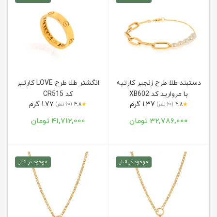
دستبند طلا طرح زنجیر کارتیه
انگشتر طلا طرح LOVE کارتیر
با مروارید کد XB602
کد CR515
1.37 گرم
1.77 گرم
★
★
4.8
(60 نظر)
4.8
(60 نظر)
32,786,000 تومان
41,712,000 تومان
موجود در انبار
موجود در انبار