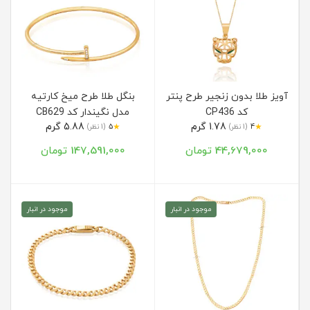
آویز طلا بدون زنجیر طرح پنتر
بنگل طلا طرح میخ کارتیه
کد CP436
مدل نگیندار کد CB629
1.78 گرم
5.88 گرم
★
★
4
(1 نظر)
5
(1 نظر)
44,679,000 تومان
147,591,000 تومان
موجود در انبار
موجود در انبار