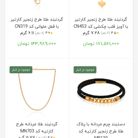
گردنبند طلا طرح زنجیر کارتیر
گردنبند طلا طرح زنجیر کارتیر
با آویز قلب چکشی کد CN453
با قفل ملوانی کد CN319
7.28 گرم
6.11 گرم
★
★
4.5
(2 نظر)
4.9
(8 نظر)
171,561,000 تومان
143,989,000 تومان
موجود در انبار
موجود در انبار
دستبند چرم مردانه با پلاک
گردنبند طلا مردانه طرح
طلا طرح زنجیر کارتیه کد
کارتیه کد MN703
5.77 گرم
★
4.7
(17 نظر)