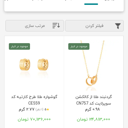
فیلتر کردن
مرتب سازی
موجود در انبار
موجود در انبار
گردنبند طلا از کالکشن
گوشواره طلا طرح کارتیه کد
سوپرلایت کد CN757
CE559
0.98 گرم
2.77 گرم
★
5
(1 نظر)
24,813,000 تومان
70,136,000 تومان