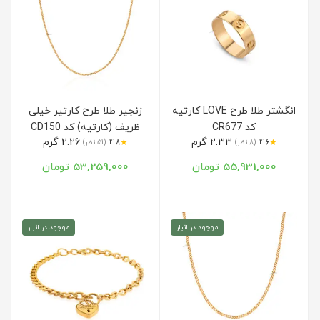
انگشتر طلا طرح LOVE کارتیه
زنجیر طلا طرح کارتیر خیلی
کد CR677
ظریف (کارتیه) کد CD150
2.33 گرم
2.26 گرم
★
★
4.6
(8 نظر)
4.8
(51 نظر)
55,931,000 تومان
53,259,000 تومان
موجود در انبار
موجود در انبار