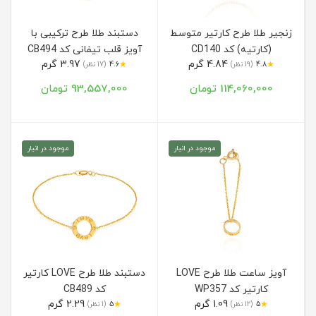
زنجیر طلا طرح کارتیر متوسط
دستبند طلا طرح ترکیبی با
(کارتیه) کد CD140
آویز قلب تیفانی کد CB494
4.84 گرم
3.97 گرم
★
★
4.8
(19 نظر)
4.6
(17 نظر)
114,060,000 تومان
93,557,000 تومان
موجود در انبار
موجود در انبار
آویز ساعت طلا طرح LOVE
دستبند طلا طرح LOVE کارتیر
کارتیر کد WP357
کد CB489
1.09 گرم
2.29 گرم
★
★
5
(12 نظر)
5
(1 نظر)