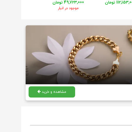
112,153 تومان
49,723,000 تومان
228,038,000 تومان
موجود در انبار
مشاهده و خرید