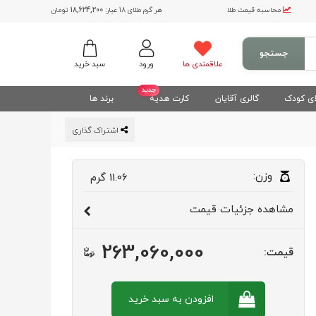
محاسبه قیمت طلا
هر گرم طلای 18 عیار:
18,624,200
تومان
جستجو
علاقمندی ها
ورود
سبد خرید
جدید
ی کودک
گالری آقایان
کارت هدیه
برند ها
اشتراک گذاری
وزن:
11.06
گرم
مشاهده
جزئیات قیمت
263,060,000
قیمت:
افزودن به سبد
خرید