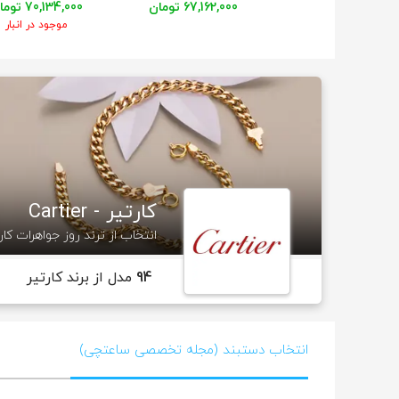
67,162,000 تومان
70,134,000 تومان
موجود در انبار
کارتیر - Cartier
انتخاب از ترند روز جواهرات کار
94
مدل از برند کارتیر
انتخاب دستبند (مجله تخصصی ساعتچی)