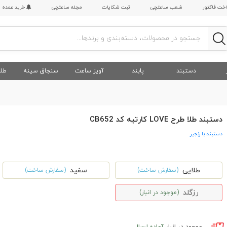
اخت فاکتور
شعب ساعتچی
ثبت شکایات
مجله ساعتچی
خرید عمده
دستبند
پابند
آویز ساعت
سنجاق سینه
طلا
دستبند طلا طرح LOVE کارتیه کد CB652
دستبند با زنجیر
طلایی
سفید
(سفارش ساخت)
(سفارش ساخت)
رزگلد
(موجود در انبار)