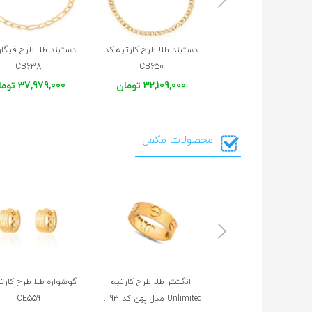
دستبند طلا طرح کارتیه کد
دستبند طلا طرح فیگار
CB638
CB650
32,109,000 تومان
37,979,000 تومان
محصولات مکمل
انگشتر طلا طرح کارتیه
گوشواره طلا طرح کارت
Unlimited مدل پهن کد CR893
CE559