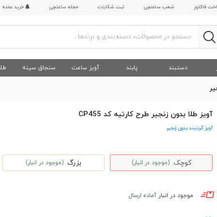
اخت فاکتور
شعب ساعتچی
ثبت شکایات
مجله ساعتچی
خرید عمده
دستبند
پابند
آویز ساعت
سنجاق سینه
طلا
یر
آویز طلا بدون زنجیر طرح کارتیه کد CP455
آویز گردنبند بدون زنجیر
کوچک
بزرگ
(موجود در انبار)
(موجود در انبار)
موجود در انبار
آماده ارسال