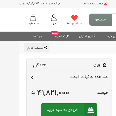
محاسبه قیمت طلا
هر گرم طلای 18 عیار:
18,989,384
تومان
جستجو
علاقمندی ها
ورود
سبد خرید
جدید
ی کودک
گالری آقایان
کارت هدیه
برند ها
اشتراک گذاری
وزن:
1.62
گرم
مشاهده
جزئیات قیمت
41,821,000
قیمت:
افزودن به سبد
خرید