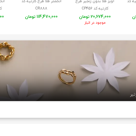
یه کد
آویز طلا بدون زنجیر طرح
انگشتر طلا طرح کارتیه کد
انگش
کارتیه کد CP456
CR888
کا
20,674,000 تومان
114,470,000 تومان
,000
موجود در انبار
تیر