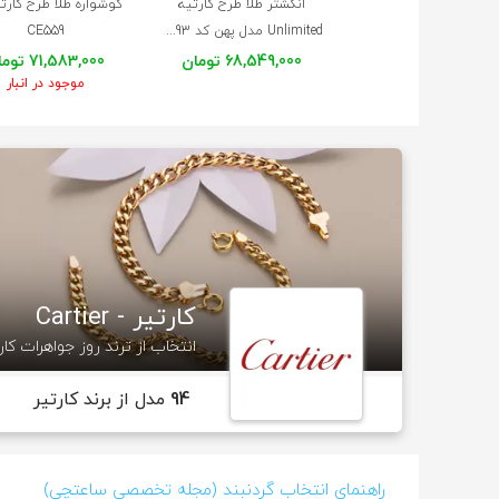
انگشتر طلا طرح کارتیه
گوشواره طلا طرح کارت
Unlimited مدل پهن کد CR893
CE559
68,549,000 تومان
71,583,000 تومان
موجود در انبار
کارتیر - Cartier
انتخاب از ترند روز جواهرات کار
94
مدل از برند کارتیر
راهنمای انتخاب گردنبند (مجله تخصصی ساعتچی)