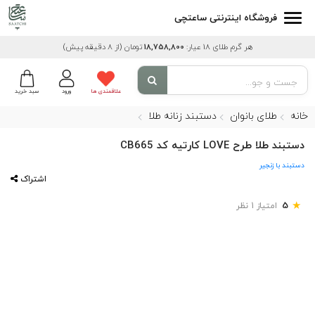
فروشگاه اینترنتی ساعتچی
هر گرم طلای 18 عیار:
18,758,800
تومان
(از 8 دقیقه پیش)
علاقمندی ها
ورود
سبد خرید
خانه
طلای بانوان
دستبند زنانه طلا
دستبند طلا طرح LOVE کارتیه کد CB665
دستبند با زنجیر
اشتراک
★
5
امتیاز 1 نظر