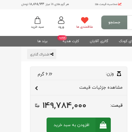
محاسبه قیمت طلا
هر گرم طلای 18 عیار:
18,865,944
تومان
جستجو
علاقمندی ها
ورود
سبد خرید
جدید
ی کودک
گالری آقایان
کارت هدیه
برند ها
اشتراک گذاری
وزن:
6.16
گرم
مشاهده
جزئیات قیمت
149,784,000
قیمت:
افزودن به سبد
خرید