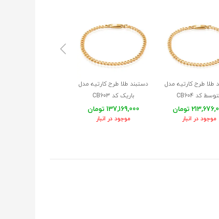
 طلا طرح کارتیه مدل
دستبند طلا طرح کارتیه مدل
دستبند طلا طرح فیگارو م
وسط کد CB604
باریک کد CB603
پهن کد CB585
213,676 تومان
137,169,000 تومان
295,135,000 تومان
موجود در انبار
موجود در انبار