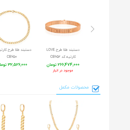
دستبند طلا طرح LOVE
دستبند طلا طرح کارتی
کارتیه کد CB652
CB650
266,474,000 تومان
32,526,000 تومان
موجود در انبار
محصولات مکمل