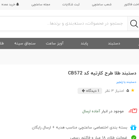
اخت فاکتور
شعب ساعتچی
ثبت شکایات
مجله ساعتچی
خرید عمده
دستبند
پابند
آویز ساعت
سنجاق سینه
طلا
دستبند طلا طرح کارتیه کد CB572
دستبند با زنجیر
★
5
امتیاز 3 نظر
1 دیدگاه
موجود در انبار
آماده ارسال
بسته بندی اختصاصی ساعتچی مناسب هدیه + ارسال رایگان
ضمانت طلای 18 عیار و فاکتور رسمی