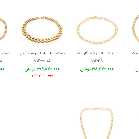
ه کد
دستبند طلا طرح فیگارو کد
دستبند طلا طرح خوشه گندم
دستبند
CB638
کد CB608
مت
38,472,000 تومان
279,872,000 تومان
,000
موجود در انبار