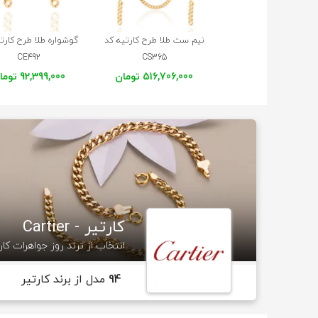
نیم ست طلا طرح کارتیه کد
گوشواره طلا طرح کارت
CE492
CS365
516,706,000 تومان
92,399,000 تومان
کارتیر - Cartier
انتخاب از ترند روز جواهرات کار
94
مدل از برند کارتیر