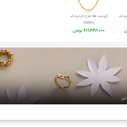
یه کد
گردنبند طلا طرح کارتیه کد
CN630
419,443,000 تومان
تیر