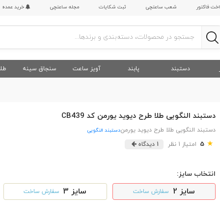
اخت فاکتور
شعب ساعتچی
ثبت شکایات
مجله ساعتچی
خرید عمده
دستبند
پابند
آویز ساعت
سنجاق سینه
طلا
دستبند النگویی طلا طرح دیوید یورمن کد CB439
دستبند النگویی طلا طرح دیوید یورمن
دستبند النگویی
★
5
امتیاز 1 نظر
1 دیدگاه
انتخاب سایز:
سایز 2
سایز 3
سفارش ساخت
سفارش ساخت