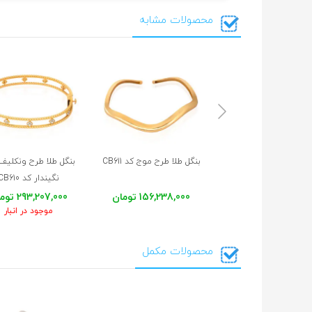
محصولات مشابه
بنگل
طلا
طرح
موج
کد
CB611
بنگل طلا طرح ونکلیف
نگیندار کد CB610
156,238,000 تومان
293,207,000 تومان
موجود در انبار
محصولات مکمل