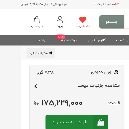
محاسبه قیمت طلا
هر گرم طلای 18 عیار:
18,765,028
تومان
جستجو
علاقمندی ها
ورود
سبد خرید
جدید
ی کودک
گالری آقایان
کارت هدیه
برند ها
اشتراک گذاری
وزن
حدودی
:
7.38
گرم
مشاهده
جزئیات قیمت
175,229,000
قیمت:
افزودن به سبد
خرید