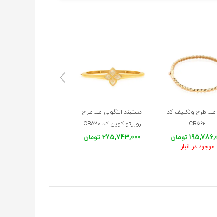
طلا طرح ونکلیف کد
دستبند النگویی طلا طرح
دستبند
النگویی
طلا
کد
CB562
روبرتو کوین کد CB520
CB516
195,786 تومان
275,743,000 تومان
391,772,000 تومان
موجود در انبار