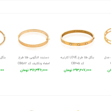
 مدل
بنگل طلا طرح LOVE کارتیه
دستبند النگویی طلا طرح
بنگل 
کد CB605
امضاء ونکلیف کد CB582
293,207,000 تومان
316,346,000 تومان
,000