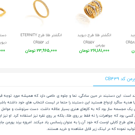
ید
انگشتر طلا طرح دیوید
انگشتر طلا طرح ETERNITY
دستب
CR557
کد CR552
دیوید 
یورمن
261,181,000 تومان
23,965,000 تومان
,000
کد CB439
د است. این دستبند در حین سادگی، نما و جلوه ی خاصی دارد که همیشه مورد توجه قرار
 یا هدیه ساگرد ازدواج هستید این دستبند را حتما در لیست انتخاب های خود داشته باشی
David بود. یورمن در سالهای جوانی یک مجسمه ساز بود که به کارهای هنری بسیار علاقه داشت. دست سرن
سی بود که جواهرات را نه فقط بر روی طلا، بلکه بر روی نقره نیز استفاده کرد. او نیز
 های طرح کابلی اوست که خود آن را به عنوان رنسانس یاد میکند. امروزه برند یورمن جای
ولید نموده که در لینک زیر قابل مشاهده و خرید هستند.