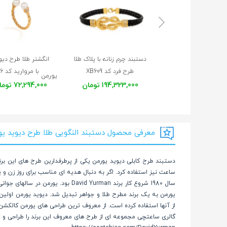
دستبند چرم زنانه با پلاک طلا
انگشتر طلا طرح دیو
طرح فرد کد XB609
با مروارید کد CR586
یورمن
194,323,000 تومان
72,294,000 تومان
معرفی محصول دستبند النگویی طلا طرح دیوید یورمن 
دستبند طرح کابلی دیوید یورمن یکی از پرطرفدارین طرح های این برن
ساعت نیز استفاده کرد. اگر به دنبال هدیه ای مناسب برای روز زن و
سال 1980 شروع کار برند  Yurman
یورمن به یک برند مطرح طلا و جواهر تبدیل شد. دیوید یورمن اولین ک
از آنها استفاده کرده است. از معروف ترین طراحی های یورمن کالکشن
گالری ساعتچی مجموعه ای از طرح های معروف این برند را طراحی و ت