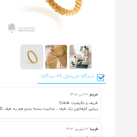
دیدگاه خریداران (12 دیدگاه)
مریم
30 تیر 1405
ظریف و باکیفیت 💫🙏🏻
زیبایی کارهاتون یک طرف ، جذابیت بسته بندی هم یه طرف 😍
فریبا
12 شهریور 1404