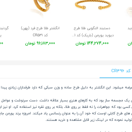
ید
دستبند النگویی طلا طرح
انگشتر طلا طرح فرد (پهن)
گردنبن
دیوید یورمن (باریک) کد CB471
کد CR531
یو
144,274,000 تومان
96,183,000 تومان
000
CR4
ضه میشود. این انگشتر به دلیل طرح ساده و وزن سبکی که دارد طرفداران زیادی پیدا
David بود. یورمن در سالهای جوانی یک مجسمه ساز بود که به کارهای هنری بسیار علاقه داشت. دست سرن
سی بود که جواهرات را نه فقط بر روی طلا، بلکه بر روی نقره نیز استفاده کرد. او نیز
 های طرح کابلی اوست که خود آن را به عنوان رنسانس یاد میکند. امروزه برند یورمن جای
ولید نموده که در لینک زیر قابل مشاهده و خرید هستند.