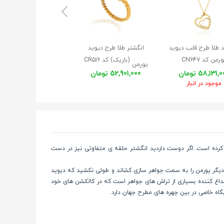
★
★
★
★
★
د طلا طرح قلب دیوید
انگشتر طلا طرح دیوید
دستبند النگویی طلا طر
رمن کد CN647
(باریک) کد CR516
دیوید یورمن کد CB439
یورمن
58,131, تومان
52,901,000 تومان
175,822,000 تومان
موجود در انبار
 کرده است. اگر دوست داردید انگشتر حلقه ی متفاوتی نیز در دست
وشت و عوامل دیگر یورمن را به سمت جواهر سازی کشاند و طولی نکشید که دیوید
 ابداع کننده بسیاری از تراش های جواهر است که در کالکشن های خود
گاه خاصی در بین چهره های مطرح جهان دارد.