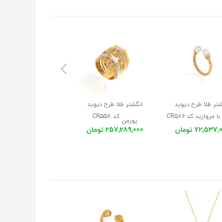
★
★
★
★
★
★
★
★
★
★
شتر طلا طرح دیوید
انگشتر طلا طرح دیوید
انگشتر سه تایی طلا طر
مقدار طولانی بود.
با مروارید کد CR586
کد CR558
شش ضلعی کد CR561
یورمن
72,537 تومان
257,289,000 تومان
81,034,000 تومان
★
★
★
★
★
★
★
★
★
★