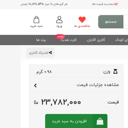
محاسبه قیمت طلا
هر گرم طلای 18 عیار:
18,828,545
تومان
جستجو
علاقمندی ها
ورود
سبد خرید
جدید
ی کودک
گالری آقایان
کارت هدیه
برند ها
اشتراک گذاری
وزن:
0.98
گرم
مشاهده
جزئیات قیمت
23,782,000
قیمت:
افزودن به سبد
خرید