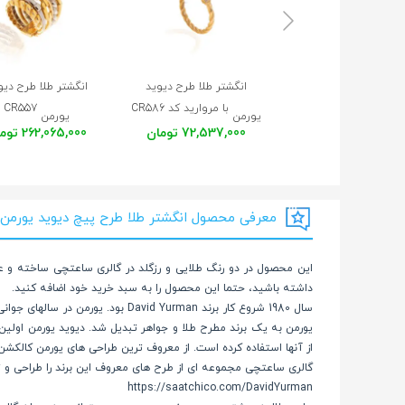
میلاد
28 دی 1402
عالی بدون نقص خسته نباشید
انگشتر طلا طرح دیوید
انگشتر طلا طرح دیو
با مروارید کد CR586
CR557
یورمن
یورمن
72,537,000 تومان
262,065,000 تومان
معرفی محصول انگشتر طلا طرح پیچ دیوید یورمن کد 96
این محصول در دو رنگ طلایی و رزگلد در گالری ساعتچی ساخته و عر
داشته باشید، حتما این محصول را به سبد خرید خود اضافه کنید.
سال 1980 شروع کار برند  Yurman
یورمن به یک برند مطرح طلا و جواهر تبدیل شد. دیوید یورمن اولین ک
از آنها استفاده کرده است. از معروف ترین طراحی های یورمن کالکشن
گالری ساعتچی مجموعه ای از طرح های معروف این برند را طراحی و ت
https://saatchico.com/DavidYurman