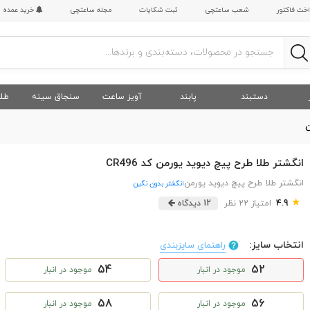
اخت فاکتور
شعب ساعتچی
ثبت شکایات
مجله ساعتچی
خرید عمده
دستبند
پابند
آویز ساعت
سنجاق سینه
طلا
ن
انگشتر طلا طرح پیچ دیوید یورمن کد CR496
انگشتر طلا طرح پیچ دیوید یورمن
انگشتر بدون نگین
★
4.9
امتیاز 22 نظر
12 دیدگاه
انتخاب سایز:
راهنمای سایزبندی
54
52
موجود در انبار
موجود در انبار
58
56
موجود در انبار
موجود در انبار