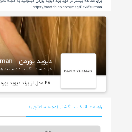
برای مطالعه بیشتر در مورد برند دیوید یورمن میتوانید به مجله گال
https://saatchico.com/mag/DavidYurman
دیوید یورمن - David Yurman
خرید ست انگشتر و دستبند ها
28
مدل از برند دیوید یورم
راهنمای انتخاب انگشتر (مجله ساعتچی)