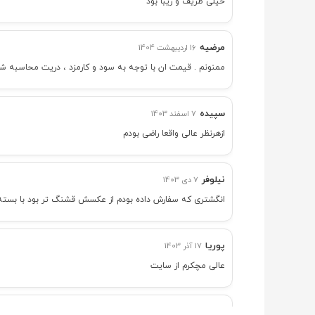
خیلی ظریف و زیبا بود
مرضیه
16 اردیبهشت 1404
ممنونم . قیمت ان با توجه به سود و کارمزد ، دریت محاسبه شد
سپیده
7 اسفند 1403
ازهرنظر عالی واقعا راضی بودم
نیلوفر
7 دی 1403
انگشتری که سفارش داده بودم از عکسش قشنگ تر بود با بسته 
پوریا
17 آذر 1403
عالی مچکرم از سایت
نرگس
18 تیر 1403