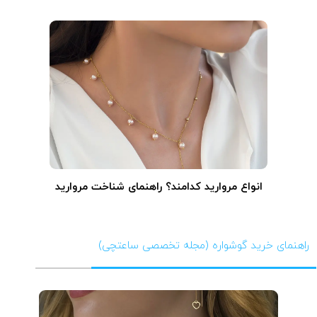
انواع مروارید کدامند؟ راهنمای شناخت مروارید
راهنمای خرید گوشواره (مجله تخصصی ساعتچی)