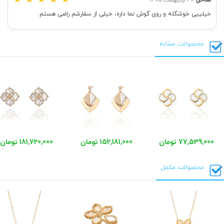
خیلییی خوشگله و روی گوش نما داره، خیلی از سفارشم راضی هستم
محصولات مشابه
77,539,000 تومان
152,181,000 تومان
181,720,000 تومان
محصولات مکمل