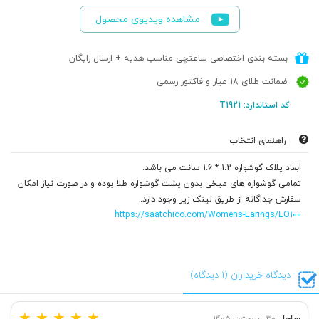
مشاهده ویدیوی محصول
بسته بندی اختصاصی ساعتچی مناسب هدیه + ارسال رایگان
ضمانت طلای 18 عیار و فاکتور رسمی
کد استاندارد: T1921
راهنمای انتخاب
ابعاد پلاک گوشواره 1.2 * 1.6 سانت می باشد.
تمامی گوشواره های میخی بدون پشت گوشواره طلا بوده و در صورت نیاز امکان
سفارش جداگانه از طریق لینک زیر وجود دارد.
https://saatchico.com/Womens-Earings/EO100
دیدگاه خریداران (1 دیدگاه)
★
★
★
★
★
ساحل
30 اردیبهشت 1405