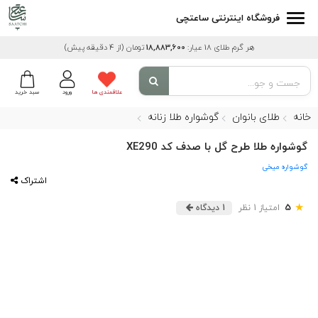
فروشگاه اینترنتی ساعتچی
هر گرم طلای 18 عیار:
18,883,600
تومان
(از 4 دقیقه پیش)
علاقمندی ها
ورود
سبد خرید
خانه
طلای بانوان
گوشواره طلا زنانه
گوشواره طلا طرح گل با صدف کد XE290
گوشواره میخی
اشتراک
★
5
امتیاز 1 نظر
1 دیدگاه