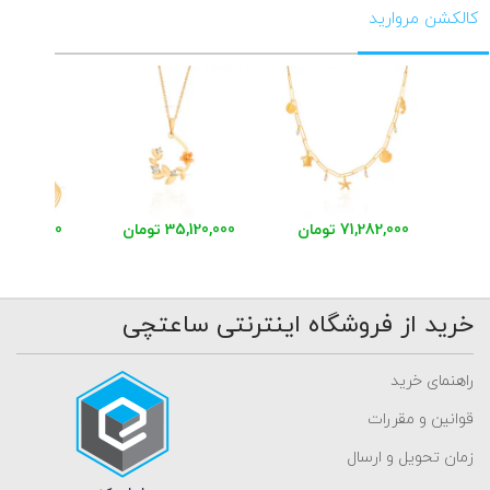
کالکشن مروارید
71,282,000 تومان
35,120,000 تومان
48,541,000 توم
خرید از فروشگاه اینترنتی ساعتچی
راهنمای خرید
قوانین و مقررات
زمان تحویل و ارسال