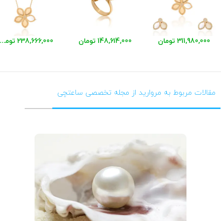
311,980,000 تومان
148,614,000 تومان
238,666,000 توما
مقالات مربوط به مروارید از مجله تخصصی ساعتچی