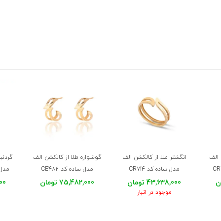
 الف
انگشتر طلا از کالکشن الف
گوشواره طلا از کالکشن الف
گردنب
مدل ساده کد CR714
مدل ساده کد CE482
مدل ن
43,638,000 تومان
75,482,000 تومان
,000
موجود در انبار