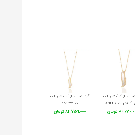
ند طلا از کالکشن الف
گردنبند طلا از کالکشن الف
گیندار کد XN440
کد XN437
80,670 تومان
82,759,000 تومان