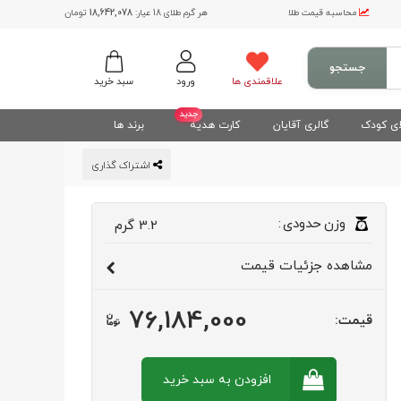
محاسبه قیمت طلا
هر گرم طلای 18 عیار:
18,642,078
تومان
جستجو
علاقمندی ها
ورود
سبد خرید
جدید
ی کودک
گالری آقایان
کارت هدیه
برند ها
اشتراک گذاری
وزن
حدودی
:
3.2
گرم
مشاهده
جزئیات قیمت
76,184,000
قیمت:
افزودن به سبد
خرید