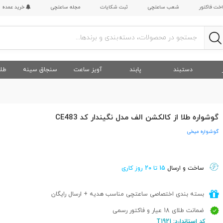
اخت فاکتور
شعب ساعتچی
ثبت شکایات
مجله ساعتچی
خرید عمده
دستبند
پابند
آویز ساعت
سنجاق سینه
طلا
گوشواره طلا از کالکشن الف مدل نگیندار کد CE483
گوشواره میخی
ساخت و ارسال
15 تا 20 روز کاری
بسته بندی اختصاصی ساعتچی مناسب هدیه + ارسال رایگان
ضمانت طلای 18 عیار و فاکتور رسمی
کد استاندارد: T1921