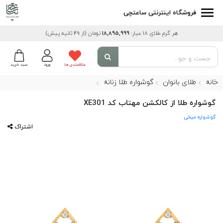
فروشگاه اینترنتی ساعتچی
هر گرم طلای 18 عیار:
18,895,999
تومان
(از 49 ثانیه پیش)
علاقمندی ها
ورود
سبد خرید
خانه
طلای بانوان
گوشواره طلا زنانه
گوشواره طلا از کالکشن مهتاب کد XE301
گوشواره میخی
اشتراک