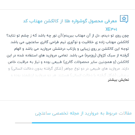
معرفی محصول گوشواره طلا از کالکشن مهتاب کد
XE301
چون روی تو دیدم، دل از آن مهتاب ببریدم/آن نور چه باشد که ز چشم تو نتابد؟
کالکشن مهتاب زاده ی خلاقیت و نوآوری تیم طراحی گالری ساعتچی می باشد.
توجه این کالکشن بر روی زیبایی و بازتاب درخشش مروارید می باشد و الهام
گرفته از سبک کژوال (روزمره) می باشد. تمامی مروارید های استفاده شده در این
کالکشن (و همچنین سایر محصولات گالری) طبیعی بوده و نیاز به مراقبت خاص
دارند. مروارید های طبیعی در دو نوع جواهر (شکل گرفته بدون دخالت انسانی) و
پرورشی (شکل گرفته با دخالت انسانی) هستند. هر دو مروارید ارزشمند بوده و
نمایش بیشتر
آسیب پذیر می باشند. مروارید های طبیعی دارای عمق رنگی بالایی هستند و
کاملا گرد و صیقلی نمی باشند. دارای رگه هستند و این خود معیاری برای
تشخیص مروارید طبیعی از مصنوعی می باشد.
مروارید های طبیعی در صورتی که در معرض مواد شوینده، الکل، آب استخر و یا
عطر قرار بگیرند، به مرور زمان جلای خود را از دست میدهند و حالتی کدر پیدا
مقالات مربوط به مروارید از مجله تخصصی ساعتچی
میکنند.
اگر موارد گفته شده رعایت شود، مروارید هیچگاه جلای خود را از دست نداده و در
کنار طلا ماندگاری طولانی دارد. مروارید در طلاسازی و جواهر سازی نمادی از وقار،
اصالت، پاکی و تکامل می باشد.