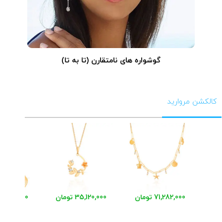
گوشواره های نامتقارن (تا به تا)
کالکشن مروارید
71,282,000 تومان
35,120,000 تومان
48,541,000 توم