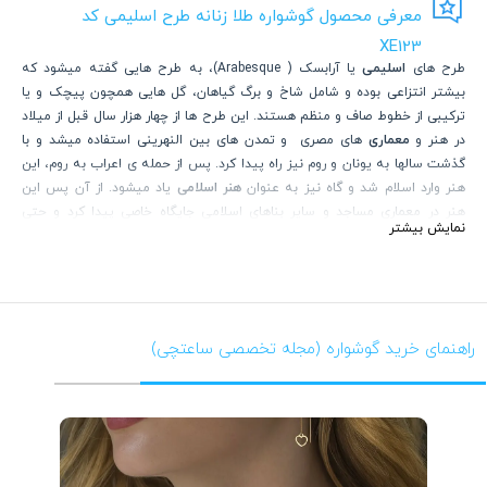
معرفی محصول گوشواره طلا زنانه طرح اسلیمی کد
XE123
طرح های
اسلیمی
یا آرابسک ( Arabesque)، به طرح هایی گفته میشود که
بیشتر انتزاعی بوده و شامل شاخ و برگ گیاهان، گل هایی همچون پیچک و یا
ترکیبی از خطوط صاف و منظم هستند. این طرح ها از چهار هزار سال قبل از میلاد
در هنر و
معماری
های مصری و تمدن های بین النهرینی استفاده میشد و با
گذشت سالها به یونان و روم نیز راه پیدا کرد. پس از حمله ی اعراب به روم، این
هنر وارد اسلام شد و گاه نیز به عنوان
هنر اسلامی
یاد میشود. از آن پس این
هنر در معماری مساجد و سایر بناهای اسلامی جایگاه خاصی پیدا کرد و حتی
نمایش بیشتر
امروزه نیز در بسیاری از صنایع مدرن نیز از این طرح استفاده میشود.
صنعت طلا و
جواهر
از این امر مستثنی نبوده و با الهام گرفتن از این هنر باستانی، محصولاتی
زیبا و خاصی را تولید نموده اند. در
گالری ساعتچی
محصولات متنوعی در این
سبک تولید شده که از طریق لینک زیر قابل مشاهده و خریداری می باشند.
www.saatchico.com/Arabesque
راهنمای خرید گوشواره (مجله تخصصی ساعتچی)