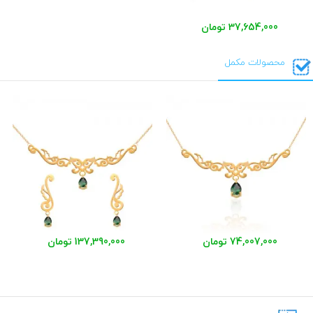
37,654,000 تومان
محصولات مکمل
74,007,000 تومان
137,390,000 تومان