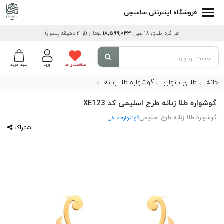
فروشگاه اینترنتی ساعتچی
هر گرم طلای 18 عیار:
18,599,043
تومان
(از 4 دقیقه پیش)
علاقمندی ها
ورود
سبد خرید
خانه
طلای بانوان
گوشواره طلا زنانه
گوشواره طلا زنانه طرح اسلیمی کد XE123
گوشواره طلا زنانه طرح اسلیمی
گوشواره میخی
اشتراک