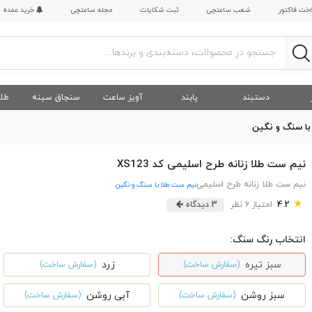
اخت فاکتور
شعب ساعتچی
ثبت شکایات
مجله ساعتچی
خرید عمده
دستبند
پابند
آویز ساعت
سنجاق سینه
طلا
با سنگ و نگین
نیم ست طلا زنانه طرح اسلیمی کد XS123
نیم ست طلا زنانه طرح اسلیمی
نیم ست طلا با سنگ و نگین
★
4.2
امتیاز 6 نظر
3 دیدگاه
انتخاب رنگ سنگ:
سبز تیره
زرد
(سفارش ساخت)
(سفارش ساخت)
سبز روشن
آبی روشن
(سفارش ساخت)
(سفارش ساخت)