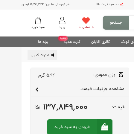
محاسبه قیمت طلا
هر گرم طلای 18 عیار:
18,661,343
تومان
جستجو
علاقمندی ها
ورود
سبد خرید
جدید
ی کودک
گالری آقایان
کارت هدیه
برند ها
اشتراک گذاری
وزن
حدودی
:
5.94
گرم
مشاهده
جزئیات قیمت
137,849,000
قیمت:
افزودن به سبد
خرید