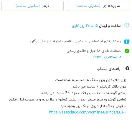
سورمه ای
قرمز
(سفارش ساخت)
(سفارش ساخت)
ساخت و ارسال
15 تا 20 روز کاری
بسته بندی اختصاصی ساعتچی مناسب هدیه + ارسال رایگان
ضمانت طلای 18 عیار و فاکتور رسمی
کد استاندارد: T1921
راهنمای انتخاب
وزن طلا بدون وزن سنگ ها محاسبه شده است.
طول پلاک گردنبند 6 سانت می باشد.
بلندی گردنبند با احتساب پلاک حدودا 42 سانت می باشد.
تمامی گوشواره های میخی بدون پشت گوشواره طلا بوده و در صورت نیاز امکان
سفارش جداگانه از طریق لینک زیر وجود دارد.
https://saatchico.com/Womens-Earings/EO100