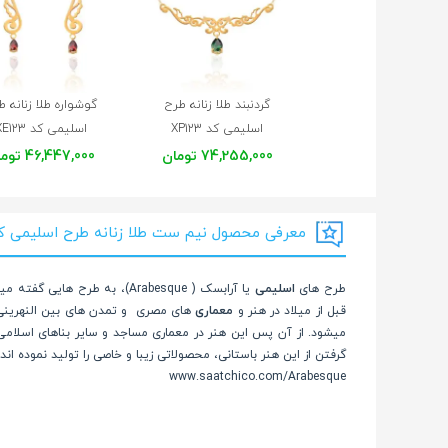
گردنبند طلا زنانه طرح
گوشواره طلا زنانه ط
اسلیمی کد XP123
اسلیمی کد XE123
74,255,000 تومان
46,447,000 تومان
معرفی محصول نیم ست طلا زنانه طرح اسلیمی کد 123
طرح های
اسلیمی
یا آرابسک ( Arabesque)، ب
قبل از میلاد در هنر و
معماری
های مصری و تمدن های بین النهرینی اس
میشود. از آن پس این هنر در معماری مساجد و سایر بناهای اسلامی ج
گرفتن از این هنر باستانی، محصولاتی زیبا و خاصی را تولید نموده اند.
www.saatchico.com/Arabesque