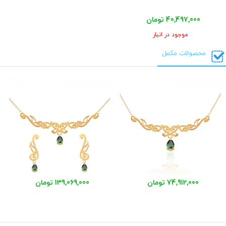
40,497,000 تومان
موجود در انبار
محصولات مکمل
74,912,000 تومان
139,069,000 تومان