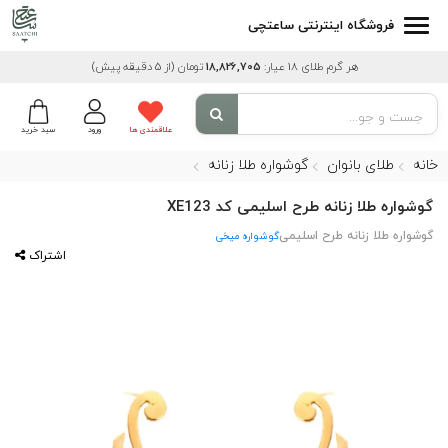
فروشگاه اینترنتی ساعتچی
هر گرم طلای 18 عیار:
18,826,705
تومان
(از 5 دقیقه پیش)
علاقمندی ها
ورود
سبد خرید
خانه
طلای بانوان
گوشواره طلا زنانه
گوشواره طلا زنانه طرح اسلیمی کد XE123
گوشواره طلا زنانه طرح اسلیمی
گوشواره میخی
اشتراک