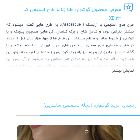
معرفی محصول گوشواره طلا زنانه طرح اسلیمی کد
XE123
طرح های
اسلیمی
یا آرابسک ( Arabesque)، به طرح هایی گفته میشود که
بیشتر انتزاعی بوده و شامل شاخ و برگ گیاهان، گل هایی همچون پیچک و یا
ترکیبی از خطوط صاف و منظم هستند. این طرح ها از چهار هزار سال قبل از میلاد
در هنر و
معماری
های مصری و تمدن های بین النهرینی استفاده میشد و با
گذشت سالها به یونان و روم نیز راه پیدا کرد. پس از حمله ی اعراب به روم، این
هنر وارد اسلام شد و گاه نیز به عنوان
هنر اسلامی
یاد میشود. از آن پس این
هنر در معماری مساجد و سایر بناهای اسلامی جایگاه خاصی پیدا کرد و حتی
نمایش بیشتر
امروزه نیز در بسیاری از صنایع مدرن نیز از این طرح استفاده میشود.
صنعت طلا و
جواهر
از این امر مستثنی نبوده و با الهام گرفتن از این هنر باستانی، محصولاتی
زیبا و خاصی را تولید نموده اند. در
گالری ساعتچی
محصولات متنوعی در این
سبک تولید شده که از طریق لینک زیر قابل مشاهده و خریداری می باشند.
www.saatchico.com/Arabesque
راهنمای خرید گوشواره (مجله تخصصی ساعتچی)