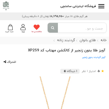
فروشگاه اینترنتی ساعتچی
هر گرم طلای 18 عیار:
18,795,250
تومان
(از 8 دقیقه پیش)
علاقمندی ها
ورود
سبد خرید
خانه
طلای بانوان
گردنبند زنانه
آویز طلا بدون زنجیر از کالکشن مهتاب کد XP259
آویز گردنبند بدون زنجیر
اشتراک
★
5
امتیاز 1 نظر
1 دیدگاه