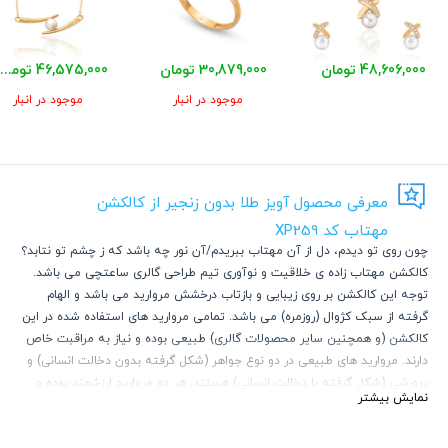
48,606,000 تومان
30,879,000 تومان
46,575,000 تومان
موجود در انبار
موجود در انبار
معرفی محصول آویز طلا بدون زنجیر از کالکشن
مهتاب کد XP259
چون روی تو دیدم، دل از آن مهتاب ببریدم/آن نور چه باشد که ز چشم تو نتابد؟
کالکشن مهتاب زاده ی خلاقیت و نوآوری تیم طراحی گالری ساعتچی می باشد.
توجه این کالکشن بر روی زیبایی و بازتاب درخشش مروارید می باشد و الهام
گرفته از سبک کژوال (روزمره) می باشد. تمامی مروارید های استفاده شده در این
کالکشن (و همچنین سایر محصولات گالری) طبیعی بوده و نیاز به مراقبت خاص
دارند. مروارید های طبیعی در دو نوع جواهر (شکل گرفته بدون دخالت انسانی) و
پرورشی (شکل گرفته با دخالت انسانی) هستند. هر دو مروارید ارزشمند بوده و
نمایش بیشتر
آسیب پذیر می باشند. مروارید های طبیعی دارای عمق رنگی بالایی هستند و
کاملا گرد و صیقلی نمی باشند. دارای رگه هستند و این خود معیاری برای