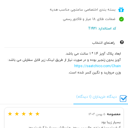
بسته بندی اختصاصی ساعتچی مناسب هدیه
ضمانت طلای 18 عیار و فاکتور رسمی
کد استاندارد: T1921
راهنمای انتخاب
ابعاد پلاک آویز 1.4 * 1 سانت می باشد.
آویز بدون زنجیر بوده و در صورت نیاز از طریق لینک زیر قابل سفارش می باشد:
https://saatchico.com/Chain
وزن مروارید و نگین کسر شده است.
دیدگاه خریداران (1 دیدگاه)
★
★
★
★
★
معصومه
5 بهمن 1404
بسیار زیبا بود
کیفیت بسته بندی عالییییی بود. متریالش بسیار با کیفیت بود.