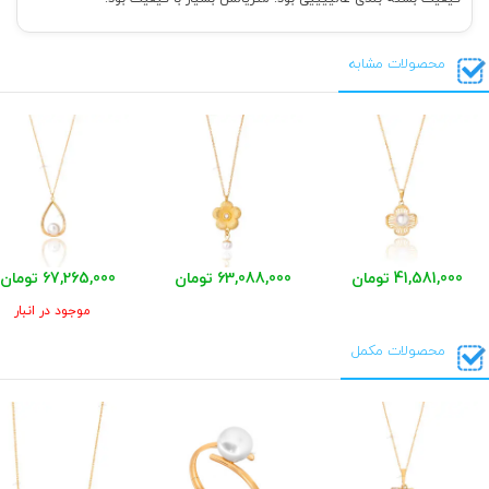
محصولات مشابه
41,581,000 تومان
63,088,000 تومان
67,265,000 تومان
موجود در انبار
محصولات مکمل